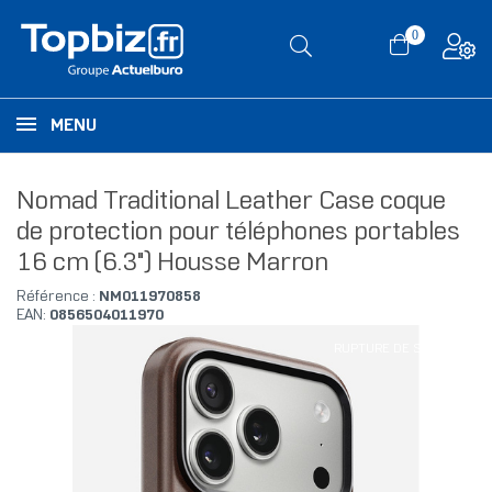
0
MENU
Nomad Traditional Leather Case coque
de protection pour téléphones portables
16 cm (6.3") Housse Marron
Référence :
NM011970858
EAN:
0856504011970
RUPTURE DE STOCK