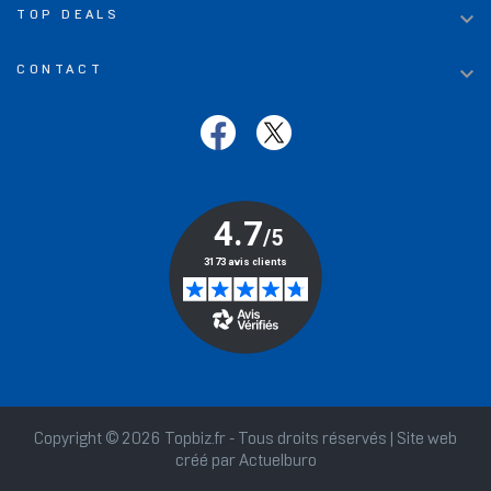

TOP DEALS

CONTACT
Copyright © 2026 Topbiz.fr - Tous droits réservés | Site web
créé par
Actuelburo