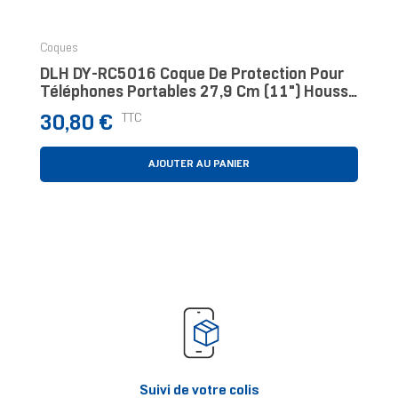
Coques
DLH DY-RC5016 Coque De Protection Pour
Téléphones Portables 27,9 Cm (11") Housse
Noir
Prix
TTC
30,80 €
AJOUTER AU PANIER
Suivi de votre colis