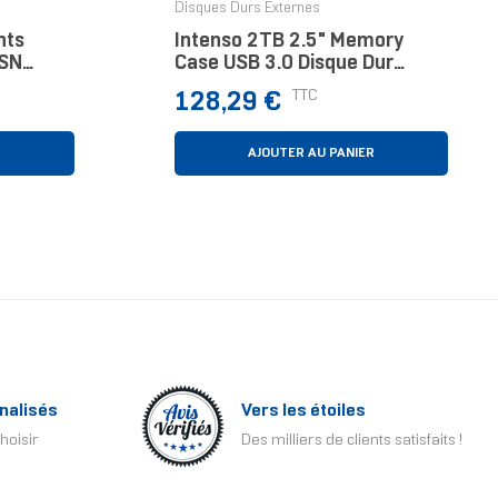
Disques Durs Externes
nts
Intenso 2TB 2.5" Memory
SN
Case USB 3.0 Disque Dur
To 2.5"
Externe 2 To Noir
Prix
TTC
128,29 €
 (3.1
R
AJOUTER AU PANIER
nalisés
Vers les étoiles
hoisir
Des milliers de clients satisfaits !