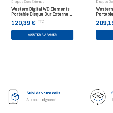
Disques Durs Externes
Disques Du
Western Digital WD Elements
Western
Portable Disque Dur Externe 1
Portable
To Noir
To Noir
Prix
Prix
TTC
120,39 €
209,1
AJOUTER AU PANIER
Suivi de votre colis
Aux petits oignons !
1