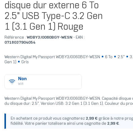
disque dur externe 6 To
2.5" USB Type-C 3.2 Gen
1 (3.1 Gen 1) Rouge
Référence :
WDBY3J0060BGY-WESN
- EAN :
0718037904054
Western Digital My Passport WDBY3J0060BGY-WESN
6 To
2.5"
3.
Gen 1)
Gris
Non
Wifi
Western Digital My Passport WDBY3J0060BGY-WESN. Capacité disque dur
du disque dur: 2.5". Version USB: 3.2 Gen 1 (3.1 Gen 1). Couleur du prod
En achetant ce produit vous cagnotterez
2,99 €
grâce à notre pr
fidélité. Votre panier totalisera ainsi une cagnotte de
2,99 €
.