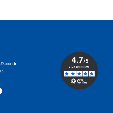
T
t@topbiz.fr
 69