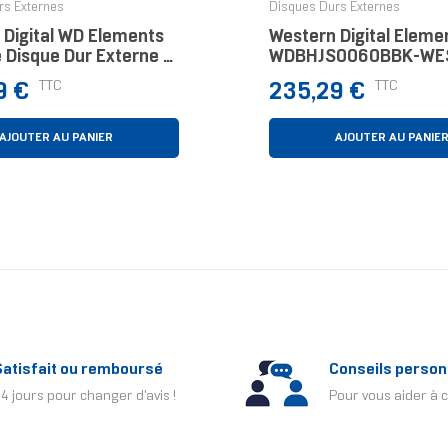
rs Externes
Disques Durs Externes
 Digital WD Elements
Western Digital Eleme
 Disque Dur Externe 4
WDBHJS0060BBK-WE
Disque Dur Externe 6 
Prix
TTC
TTC
9 €
235,29 €
Micro-USB B 3.2 Gen 1
Gen 1) Noir
AJOUTER AU PANIER
AJOUTER AU PANIE
Satisfait ou remboursé
Conseils person
4 jours pour changer d'avis !
Pour vous aider à c