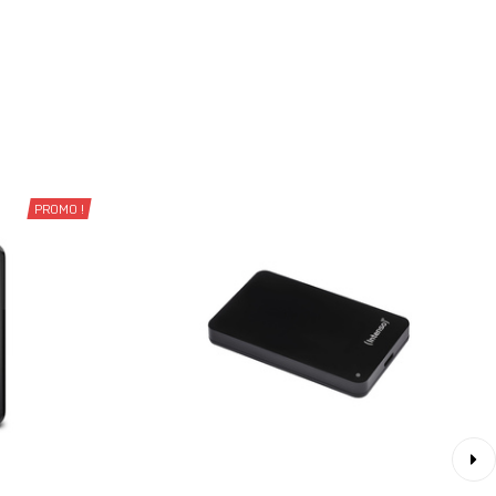
PROMO !
›