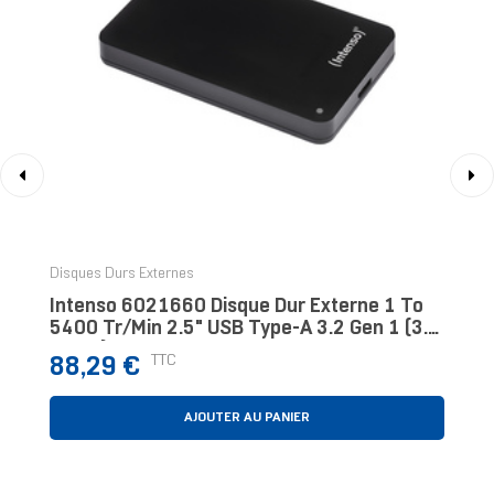
‹
›
Disques Durs Externes
Intenso 6021660 Disque Dur Externe 1 To
5400 Tr/min 2.5" USB Type-A 3.2 Gen 1 (3.1
Gen 1) Noir
Prix
TTC
88,29 €
AJOUTER AU PANIER