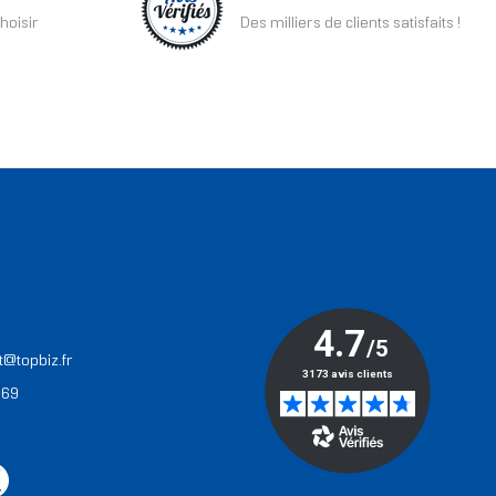
hoisir
Des milliers de clients satisfaits !
T
t@topbiz.fr
 69