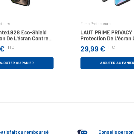
cteurs
Films Protecteurs
te1928 Eco-Shield
LAUT PRIME PRIVACY
on De L'écran Contre
Protection De L'écran
rds Indiscrets Apple
Les Regards Indiscret
Prix
TTC
TTC
 €
29,99 €
s)
1 Pièce(s)
AJOUTER AU PANIER
AJOUTER AU PANIE
Satisfait ou remboursé
Conseils person