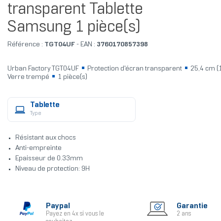
transparent Tablette
Samsung 1 pièce(s)
Référence :
TGT04UF
- EAN :
3760170857398
Urban Factory TGT04UF
Protection d'écran transparent
25,4 cm (
Verre trempé
1 pièce(s)
Tablette
Type
Résistant aux chocs
Anti-empreinte
Epaisseur de 0.33mm
Niveau de protection: 9H
Paypal
Garantie
Payez en 4x si vous le
2 ans