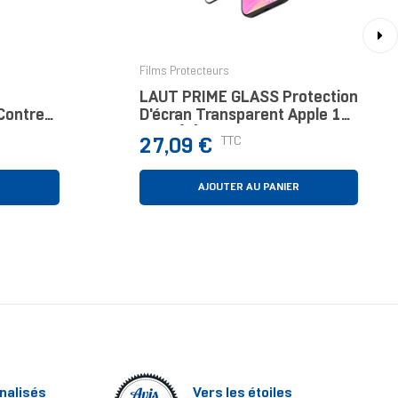
›
Films Protecteurs
LAUT PRIME GLASS Protection
 Contre
D'écran Transparent Apple 1
s Apple
Pièce(s)
Prix
TTC
27,09 €
R
AJOUTER AU PANIER
nalisés
Vers les étoiles