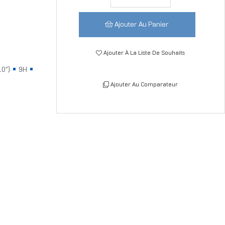
Ajouter Au Panier
Ajouter À La Liste De Souhaits
10")
9H
Ajouter Au Comparateur