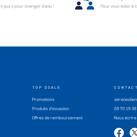
4 jours pour changer d'avis !
Pour vous aider à c
TOP DEALS
CONTAC
Promotions
serviceclien
Produits d'occasion
09 70 19 38
Offres de remboursement
Nous écrire