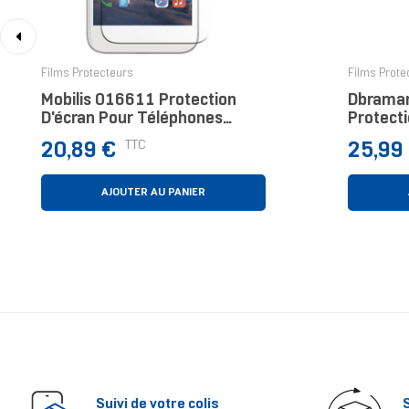
‹
Films Protecteurs
Films Prote
Mobilis 016611 Protection
Dbraman
D'écran Pour Téléphones
Protecti
Portables Protection D'écran
Les Rega
Prix
Prix
TTC
20,89 €
25,99
Transparent Apple 1 Pièce(s)
1 Pièce(
AJOUTER AU PANIER
Suivi de votre colis