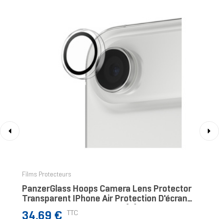
‹
›
Films Protecteurs
PanzerGlass Hoops Camera Lens Protector
Transparent IPhone Air Protection D'écran
Transparent Apple 1 Pièce(s)
Prix
TTC
34,69 €