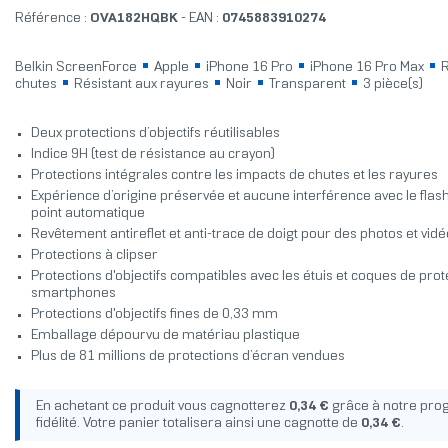
Référence :
OVA182HQBK
- EAN :
0745883910274
Belkin ScreenForce
Apple
iPhone 16 Pro
iPhone 16 Pro Max
R
chutes
Résistant aux rayures
Noir
Transparent
3 pièce(s)
Deux protections d’objectifs réutilisables
Indice 9H (test de résistance au crayon)
Protections intégrales contre les impacts de chutes et les rayures
Expérience d’origine préservée et aucune interférence avec le flas
point automatique
Revêtement antireflet et anti-trace de doigt pour des photos et vidé
Protections à clipser
Protections d'objectifs compatibles avec les étuis et coques de pro
smartphones
Protections d'objectifs fines de 0,33 mm
‌Emballage dépourvu de matériau plastique
Plus de 81 millions de protections d’écran vendues
En achetant ce produit vous cagnotterez
0,34 €
grâce à notre pr
fidélité. Votre panier totalisera ainsi une cagnotte de
0,34 €
.