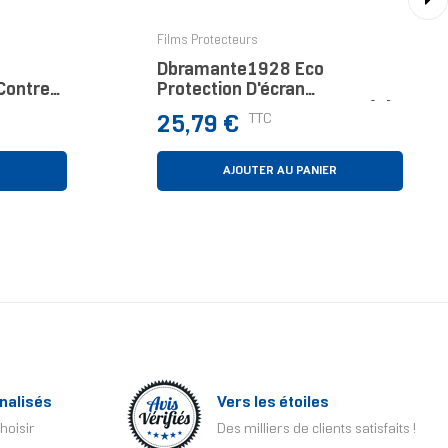
›
Films Protecteurs
Dbramante1928 Eco
 Contre
Protection D'écran
s Apple
Transparent Apple 1 Pièce(s)
Prix
TTC
25,79 €
R
AJOUTER AU PANIER
nalisés
Vers les étoiles
hoisir
Des milliers de clients satisfaits !