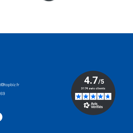
T
t@topbiz.fr
 69