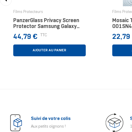
‹
Films Protecteurs
Films Prote
PanzerGlass Privacy Screen
Mosaic 
Protector Samsung Galaxy
001SN4
S25 | S24 | Ultra-Wide Fit
Prix
Prix
TTC
44,79 €
22,79
Protection D'écran
Transparent 1 Pièce(s)
AJOUTER AU PANIER
Suivi de votre colis
Aux petits oignons !
1