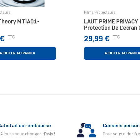
cteurs
Films Protecteurs
Theory MTIA01-
LAUT PRIME PRIVACY
Protection De L'écran
Les Regards Indiscret
Prix
TTC
TTC
 €
29,99 €
1 Pièce(s)
AJOUTER AU PANIER
AJOUTER AU PANIE
Satisfait ou remboursé
Conseils person
4 jours pour changer d'avis !
Pour vous aider à c