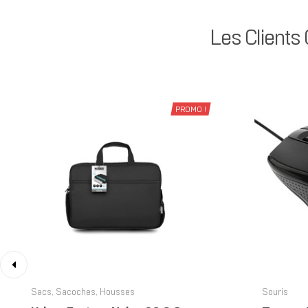
Les Clients
PROMO !
‹
Sacs, Sacoches, Housses
Souris