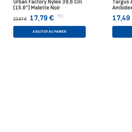
Urban Factory Nylee 39,6 Cm
Targus 
(15.6") Malette Noir
Ambidex
Optique
Prix
Prix
Prix
TTC
17,79 €
17,49
23,67 €
normal
AJOUTER AU PANIER