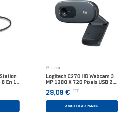
Webcam
Station
Logitech C270 HD Webcam 3
 8 En 1
MP 1280 X 720 Pixels USB 2.0
Noir
Prix
TTC
29,09 €
R
AJOUTER AU PANIER