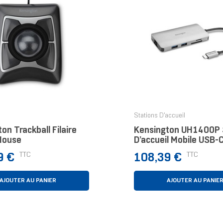
Stations D'accueil
on Trackball Filaire
Kensington UH1400P 
Mouse
D’accueil Mobile USB-C
Sans Pilote
Prix
TTC
TTC
9 €
108,39 €
AJOUTER AU PANIER
AJOUTER AU PANIE