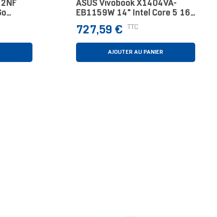
12NF
ASUS Vivobook X1404VA-
Go
EB1159W 14" Intel Core 5 16
Go Bleu 512 Go
Prix
TTC
727,59 €
R
AJOUTER AU PANIER