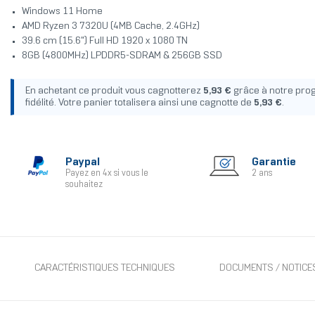
Windows 11 Home
AMD Ryzen 3 7320U (4MB Cache, 2.4GHz)
39.6 cm (15.6") Full HD 1920 x 1080 TN
8GB (4800MHz) LPDDR5-SDRAM & 256GB SSD
En achetant ce produit vous cagnotterez
5,93 €
grâce à notre pr
fidélité. Votre panier totalisera ainsi une cagnotte de
5,93 €
.
Paypal
Garantie
Payez en 4x si vous le
2 ans
souhaitez
CARACTÉRISTIQUES TECHNIQUES
DOCUMENTS / NOTICE