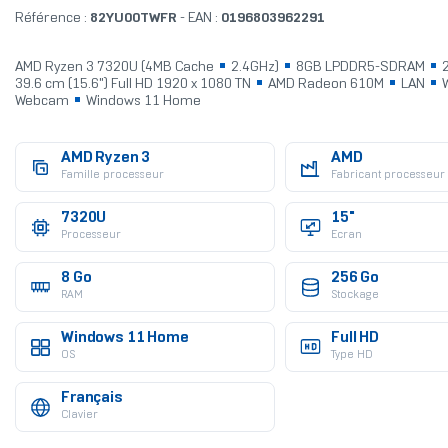
Référence :
82YU00TWFR
- EAN :
0196803962291
AMD Ryzen 3 7320U (4MB Cache
2.4GHz)
8GB LPDDR5-SDRAM
2
39.6 cm (15.6") Full HD 1920 x 1080 TN
AMD Radeon 610M
LAN
Webcam
Windows 11 Home
AMD Ryzen 3
AMD
Famille processeur
Fabricant processeur
7320U
15"
Processeur
Ecran
8 Go
256 Go
RAM
Stockage
Windows 11 Home
Full HD
OS
Type HD
Français
Clavier