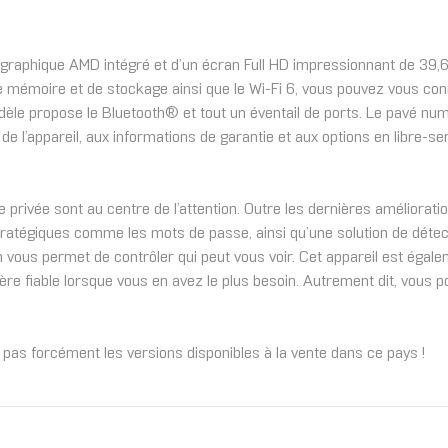
graphique AMD intégré et d’un écran Full HD impressionnant de 39,62
 mémoire et de stockage ainsi que le Wi-Fi 6, vous pouvez vous conn
dèle propose le Bluetooth® et tout un éventail de ports. Le pavé numé
 l’appareil, aux informations de garantie et aux options en libre-serv
 privée sont au centre de l’attention. Outre les dernières améliorat
tratégiques comme les mots de passe, ainsi qu’une solution de détect
am vous permet de contrôler qui peut vous voir. Cet appareil est égal
ère fiable lorsque vous en avez le plus besoin. Autrement dit, vous pou
t pas forcément les versions disponibles à la vente dans ce pays !