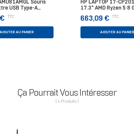
AMU81AMGL Souris
HP LAPTOP 17-CP20
tre USB Type-A
17.3" AMD Ryzen 5 8 
 1000 DPI
Argent 512 Go
Prix
TTC
TTC
 €
663,09 €
AJOUTER AU PANIER
AJOUTER AU PANIE
Ça Pourrait Vous Intéresser
( 4 Produits )