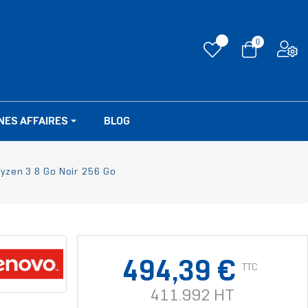
0
NES AFFAIRES
BLOG
yzen 3 8 Go Noir 256 Go
494,39 €
TTC
411.992 HT