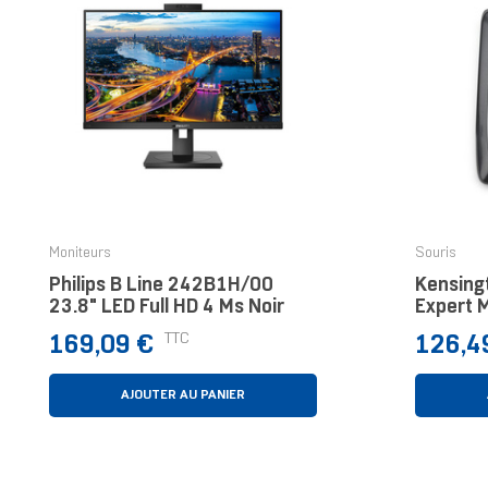
Moniteurs
Souris
Philips B Line 242B1H/00
Kensingt
23.8" LED Full HD 4 Ms Noir
Expert 
Prix
Prix
TTC
169,09 €
126,4
AJOUTER AU PANIER