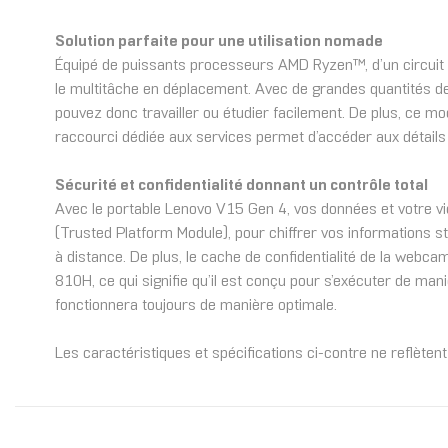
Solution parfaite pour une utilisation nomade
Équipé de puissants processeurs AMD Ryzen™, d’un circuit 
le multitâche en déplacement. Avec de grandes quantités de
pouvez donc travailler ou étudier facilement. De plus, ce mo
raccourci dédiée aux services permet d’accéder aux détails de
Sécurité et confidentialité donnant un contrôle total
Avec le portable Lenovo V15 Gen 4, vos données et votre vie
(Trusted Platform Module), pour chiffrer vos informations s
à distance. De plus, le cache de confidentialité de la webc
810H, ce qui signifie qu’il est conçu pour s’exécuter de mani
fonctionnera toujours de manière optimale.
Les caractéristiques et spécifications ci-contre ne reflèten