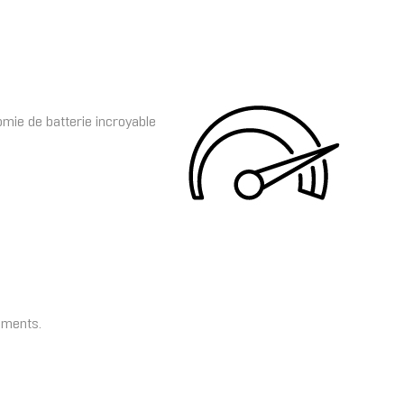
mie de batterie incroyable
ements.