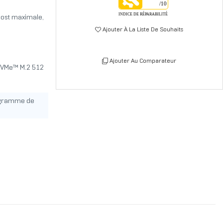
/10
INDICE DE RÉPARABILITÉ
oost maximale,
Ajouter À La Liste De Souhaits
Ajouter Au Comparateur
NVMe™ M.2 512
ogramme de