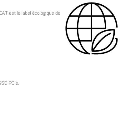
AT est le label écologique de
SSD PCIe.