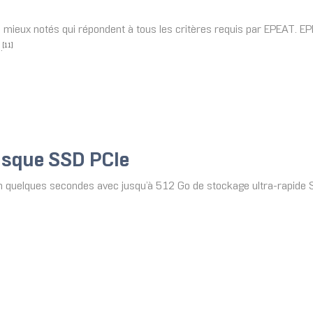
 mieux notés qui répondent à tous les critères requis par EPEAT. EPE
.
[11]
isque SSD PCIe
n quelques secondes avec jusqu’à 512 Go de stockage ultra-rapide 