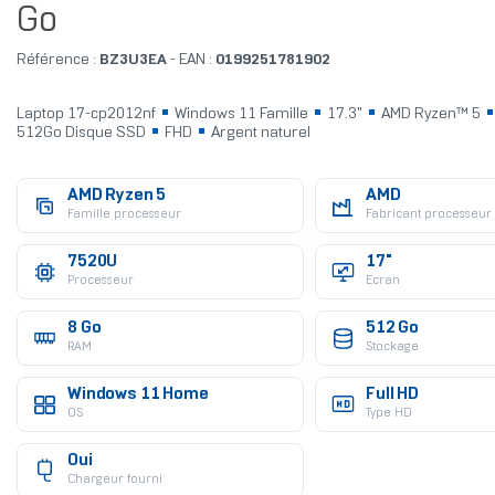
Go
Référence :
BZ3U3EA
- EAN :
0199251781902
Laptop 17-cp2012nf
Windows 11 Famille
17.3"
AMD Ryzen™ 5
512Go Disque SSD
FHD
Argent naturel
AMD Ryzen 5
AMD
Famille processeur
Fabricant processeur
7520U
17"
Processeur
Ecran
8 Go
512 Go
RAM
Stockage
Windows 11 Home
Full HD
OS
Type HD
Oui
Chargeur fourni