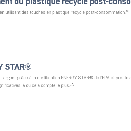
nent du plastique recyclé post-con
en utilisant des touches en plastique recyclé post-consommation.
[9]
GY STAR®
 l’argent grâce à la certification ENERGY STAR® de l’EPA et profitez
nificatives là où cela compte le plus.
[10]