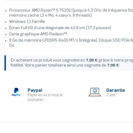
Processeur AMD Ryzen™ 5 7520U (jusqu’à 4,3 GHz de fréquence B
mémoire cache L3 4 Mo, 4 cœurs, 8 threads)
Windows 11 Famille
Écran Full HD d’une diagonale de 43,9 cm (17,3 pouces)
Carte graphique AMD Radeon™
8 Go de mémoire LPDDR5-6400 MT/s (intégrée), Disque SSD PCIe 
Go
En achetant ce produit vous cagnotterez
7,96 €
grâce à notre pr
fidélité. Votre panier totalisera ainsi une cagnotte de
7,96 €
.
Paypal
Garantie
Payez en 4x si vous le
2 ans
souhaitez