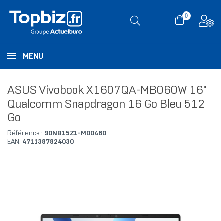
0
MENU
ASUS Vivobook X1607QA-MB060W 16"
Qualcomm Snapdragon 16 Go Bleu 512
Go
Référence :
90NB15Z1-M00460
EAN:
4711387824030
RUPTURE DE STOCK