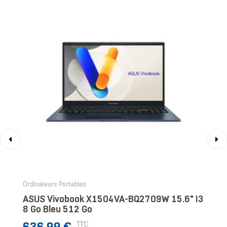
‹
›
Ordinateurs Portables
ASUS Vivobook X1504VA-BQ2709W 15.6" I3
8 Go Bleu 512 Go
Prix
TTC