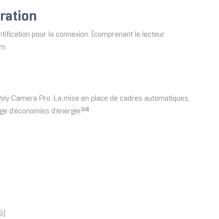
ration
tification pour la connexion, (comprenant le lecteur
um.
 Poly Camera Pro. La mise en place de cadres automatiques,
age d’économies d’énergie.
[10]
3]