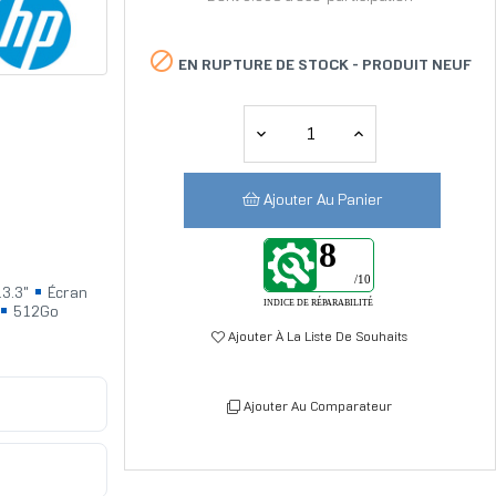

EN RUPTURE DE STOCK -
PRODUIT NEUF
Ajouter Au Panier
8
/10
3.3"
Écran
INDICE DE RÉPARABILITÉ
512Go
Ajouter À La Liste De Souhaits
Ajouter Au Comparateur