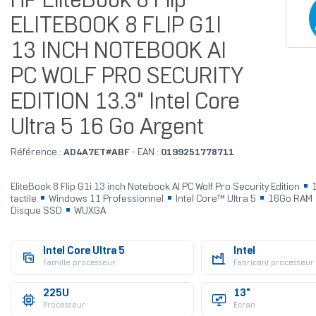
HP EliteBook 8 Flip
ELITEBOOK 8 FLIP G1I
13 INCH NOTEBOOK AI
PC WOLF PRO SECURITY
EDITION 13.3" Intel Core
Ultra 5 16 Go Argent
Référence :
AD4A7ET#ABF
- EAN :
0199251778711
EliteBook 8 Flip G1i 13 inch Notebook AI PC Wolf Pro Security Edition
1
tactile
Windows 11 Professionnel
Intel Core™ Ultra 5
16Go RAM
Disque SSD
WUXGA
Intel Core Ultra 5
Intel
Famille processeur
Fabricant processeur
225U
13"
Processeur
Ecran