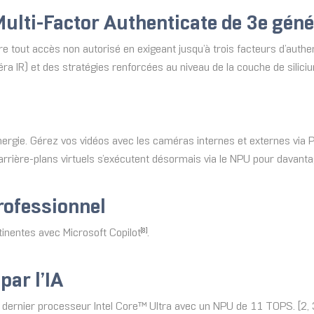
Multi-Factor Authenticate de 3e géné
 tout accès non autorisé en exigeant jusqu’à trois facteurs d’authen
ra IR) et des stratégies renforcées au niveau de la couche de silici
nergie. Gérez vos vidéos avec les caméras internes et externes via
s arrière-plans virtuels s’exécutent désormais via le NPU pour davant
ofessionnel
nentes avec Microsoft Copilot
.
[8]
par l’IA
e dernier processeur Intel Core™ Ultra avec un NPU de 11 TOPS. [2, 