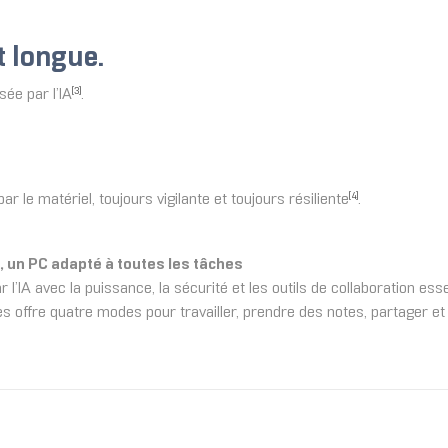
t longue.
ée par l’IA
.
[3]
 le matériel, toujours vigilante et toujours résiliente
.
[4]
A, un PC adapté à toutes les tâches
l’IA avec la puissance, la sécurité et les outils de collaboration es
ces offre quatre modes pour travailler, prendre des notes, partager