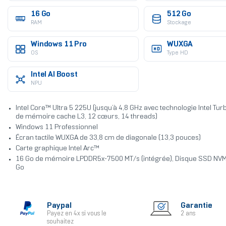
16 Go
512 Go
RAM
Stockage
Windows 11 Pro
WUXGA
OS
Type HD
Intel AI Boost
NPU
Intel Core™ Ultra 5 225U (jusqu’à 4,8 GHz avec technologie Intel Tur
de mémoire cache L3, 12 cœurs, 14 threads)
Windows 11 Professionnel
Écran tactile WUXGA de 33,8 cm de diagonale (13,3 pouces)
Carte graphique Intel Arc™
16 Go de mémoire LPDDR5x-7500 MT/s (intégrée), Disque SSD NV
Go
Paypal
Garantie
Payez en 4x si vous le
2 ans
souhaitez