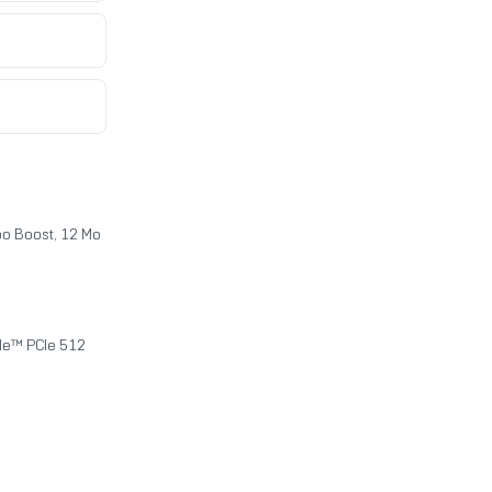
bo Boost, 12 Mo
Me™ PCIe 512