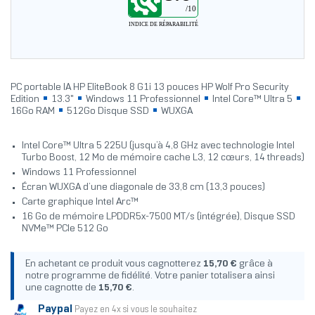
/10
INDICE DE RÉPARABILITÉ
PC portable IA HP EliteBook 8 G1i 13 pouces HP Wolf Pro Security
Edition
13.3"
Windows 11 Professionnel
Intel Core™ Ultra 5
16Go RAM
512Go Disque SSD
WUXGA
Intel Core™ Ultra 5 225U (jusqu’à 4,8 GHz avec technologie Intel
Turbo Boost, 12 Mo de mémoire cache L3, 12 cœurs, 14 threads)
Windows 11 Professionnel
Écran WUXGA d’une diagonale de 33,8 cm (13,3 pouces)
Carte graphique Intel Arc™
16 Go de mémoire LPDDR5x-7500 MT/s (intégrée), Disque SSD
NVMe™ PCIe 512 Go
En achetant ce produit vous cagnotterez
15,70 €
grâce à
notre programme de fidélité. Votre panier totalisera ainsi
une cagnotte de
15,70 €
.
Paypal
Payez en 4x si vous le souhaitez