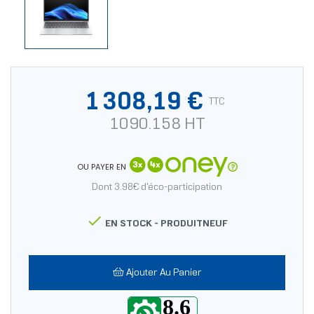
1 308,19 €
TTC
1090.158 HT
OU PAYER EN
Dont 3.98€ d'éco-participation

EN STOCK -
PRODUITNEUF
Ajouter Au Panier
8.6