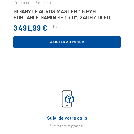
Ordinateurs Portables
GIGABYTE AORUS MASTER 16 BYH
PORTABLE GAMING - 16,0“, 240HZ OLED,
INTEL CORE 275HX, NVIDIA RTX 5080 GPU,
Prix
TTC
3 491,99 €
32GO DDR5 5600MHZ, 2 X
AJOUTER AU PANIER
Suivi de votre colis
Aux petits oignons !