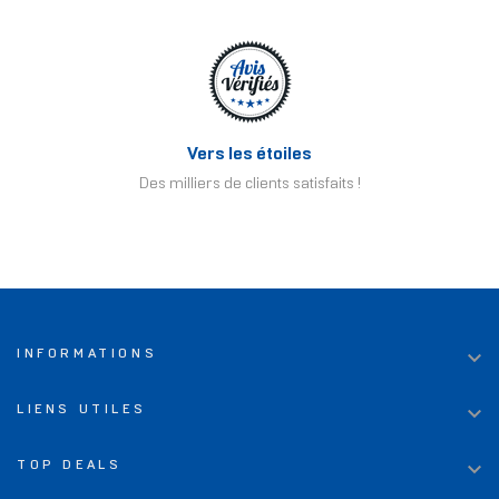
Vers les étoiles
Des milliers de clients satisfaits !

INFORMATIONS

LIENS UTILES

TOP DEALS