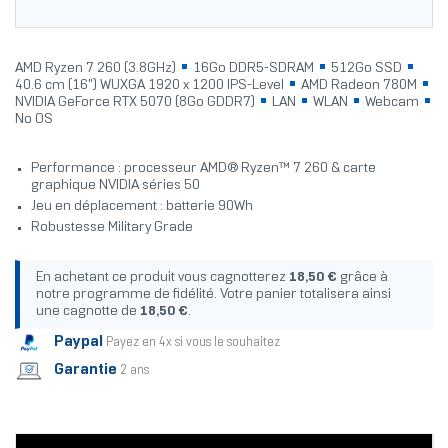
AMD Ryzen 7 260 (3.8GHz)
16Go DDR5-SDRAM
512Go SSD
40.6 cm (16") WUXGA 1920 x 1200 IPS-Level
AMD Radeon 780M
NVIDIA GeForce RTX 5070 (8Go GDDR7)
LAN
WLAN
Webcam
No OS
Performance : processeur AMD® Ryzen™ 7 260 & carte
graphique NVIDIA séries 50
Jeu en déplacement : batterie 90Wh
Robustesse Military Grade
En achetant ce produit vous cagnotterez
18,50 €
grâce à
notre programme de fidélité. Votre panier totalisera ainsi
une cagnotte de
18,50 €
.
Paypal
Payez en 4x si vous le souhaitez
Garantie
2 ans