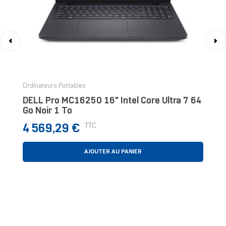
‹
›
Ordinateurs Portables
DELL Pro MC16250 16" Intel Core Ultra 7 64
Go Noir 1 To
Prix
TTC
4 569,29 €
AJOUTER AU PANIER