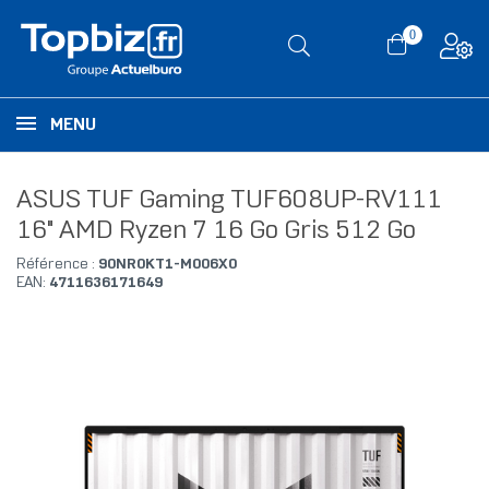
0
MENU
ASUS TUF Gaming TUF608UP-RV111
16" AMD Ryzen 7 16 Go Gris 512 Go
Référence :
90NR0KT1-M006X0
EAN:
4711636171649