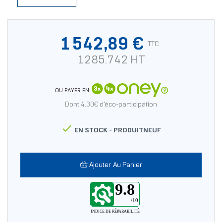
1 542,89 €
TTC
1285.742 HT
OU PAYER EN
Dont 4.30€ d'éco-participation

EN STOCK -
PRODUITNEUF
Ajouter Au Panier
9.8
/10
INDICE DE RÉPARABILITÉ