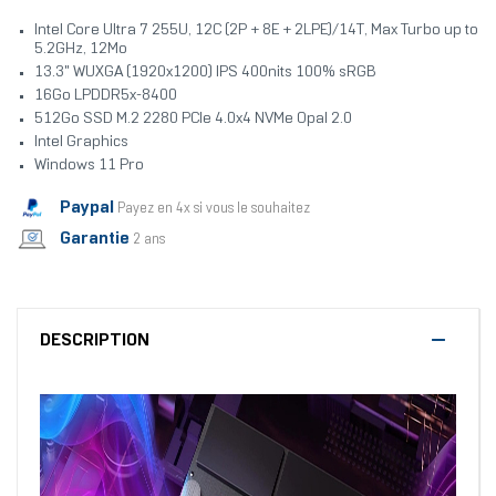
Intel Core Ultra 7 255U, 12C (2P + 8E + 2LPE)/14T, Max Turbo up to
5.2GHz, 12Mo
13.3" WUXGA (1920x1200) IPS 400nits 100% sRGB
16Go LPDDR5x-8400
512Go SSD M.2 2280 PCIe 4.0x4 NVMe Opal 2.0
Intel Graphics
Windows 11 Pro
Paypal
Payez en 4x si vous le souhaitez
Garantie
2 ans
DESCRIPTION