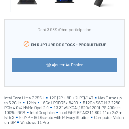
Dont 3.98€ d'éco-participation

EN RUPTURE DE STOCK -
PRODUITNEUF
Ajouter Au Panier
Intel Core Ultra 7 255U
12C (2P + 8E + 2LPE)/14T
Max Turbo up
to 5.2GHz
12Mo
16Go LPDDR5x-8400
512Go SSD M.2 2280
PCIe 4.0x4 NVMe Opal 2.0
13.3" WUXGA (1920x1200) IPS 400nits
100% sRGB
Intel Graphics
Intel Wi-Fi 6E AX211 802.11ax 2x2 +
BT5.3
5.0MP + IR Discrete with Privacy Shutter
Computer Vision
on ISP
Windows 11 Pro