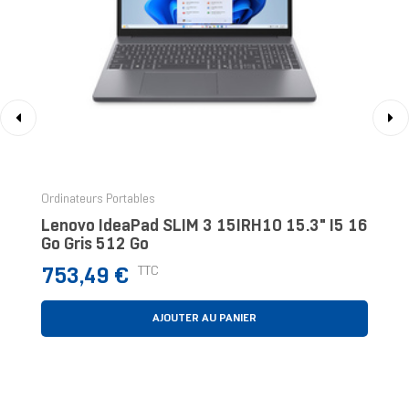
‹
›
Ordinateurs Portables
Lenovo IdeaPad SLIM 3 15IRH10 15.3" I5 16
Go Gris 512 Go
Prix
TTC
753,49 €
AJOUTER AU PANIER