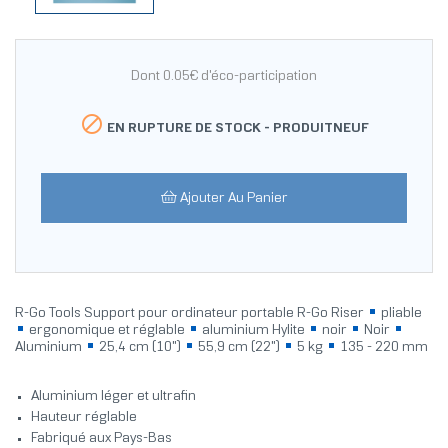
Dont 0.05€ d'éco-participation

EN RUPTURE DE STOCK -
PRODUITNEUF
Ajouter Au Panier
R-Go Tools Support pour ordinateur portable R-Go Riser
pliable
ergonomique et réglable
aluminium Hylite
noir
Noir
Aluminium
25,4 cm (10")
55,9 cm (22")
5 kg
135 - 220 mm
Aluminium léger et ultrafin
Hauteur réglable
Fabriqué aux Pays-Bas