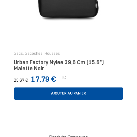
Sacs, Sacoches, Housses
Urban Factory Nylee 39,6 Cm (15.6")
Malette Noir
Prix
Prix
TTC
17,79 €
23,67 €
normal
AJOUTER AU PANIER