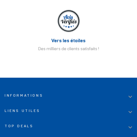
Vers les étoiles
Des milliers de clients satisfaits !

INFORMATIONS

LIENS UTILES

TOP DEALS