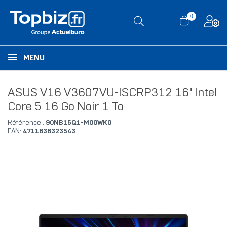
0
MENU
ASUS V16 V3607VU-ISCRP312 16" Intel
Core 5 16 Go Noir 1 To
Référence :
90NB15Q1-M00WK0
EAN:
4711636323543
RUPTURE DE STOCK