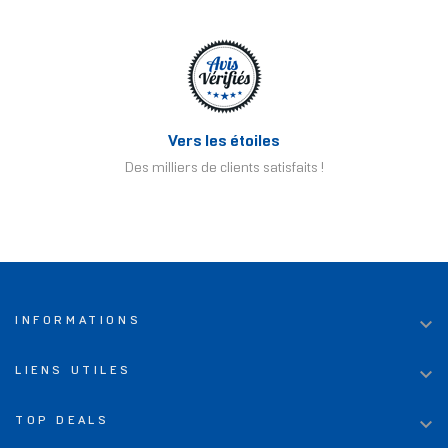
Vers les étoiles
Des milliers de clients satisfaits !

INFORMATIONS

LIENS UTILES

TOP DEALS