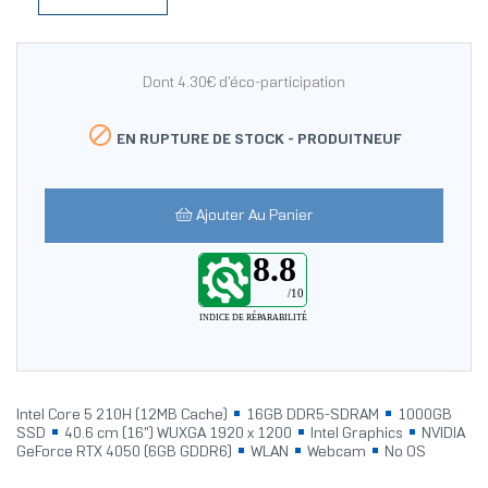
Dont 4.30€ d'éco-participation

EN RUPTURE DE STOCK -
PRODUITNEUF
Ajouter Au Panier
8.8
/10
INDICE DE RÉPARABILITÉ
Intel Core 5 210H (12MB Cache)
16GB DDR5-SDRAM
1000GB
SSD
40.6 cm (16") WUXGA 1920 x 1200
Intel Graphics
NVIDIA
GeForce RTX 4050 (6GB GDDR6)
WLAN
Webcam
No OS