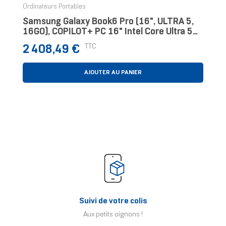
Ordinateurs Portables
Samsung Galaxy Book6 Pro (16", ULTRA 5,
16GO), COPILOT+ PC 16" Intel Core Ultra 5
16 Go Gris 512 Go
Prix
TTC
2 408,49 €
AJOUTER AU PANIER
Suivi de votre colis
Aux petits oignons !