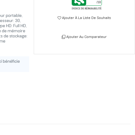
/10
INDICE DE RÉPARABILITÉ
ur portable,
Ajouter À La Liste De Souhaits
esseur: 30,
pe HD: Full HD,
ype de mémoire
ts de stockage:
Ajouter Au Comparateur
ème
i bénéficie