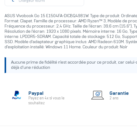
Chargeur fourni
ASUS Vivobook Go 15 E1504FA-DICBQ4981W. Type de produit: Ordinate
Format: Clapet. Famille de processeur: AMD Ryzen™ 3, Modèle de proc
Fréquence du processeur: 2,4 GHz. Taille de l'écran: 39,6 cm (15.6"), Ty
Résolution de l'écran: 1920 x 1080 pixels. Mémoire interne: 16 Go, T
interne: LPDDR5-SDRAM. Capacité totale de stockage: 512 Go, Suppor
SSD. Modèle d'adaptateur graphique inclus: AMD Radeon 610M. Syst
d'exploitation installé: Windows 11 Home. Couleur du produit: Noir
Aucune prime de fidélité n'est accordée pour ce produit, car celui-c
déjà d'une réduction
Paypal
Garantie
Payez en 4x si vous le
2 ans
souhaitez