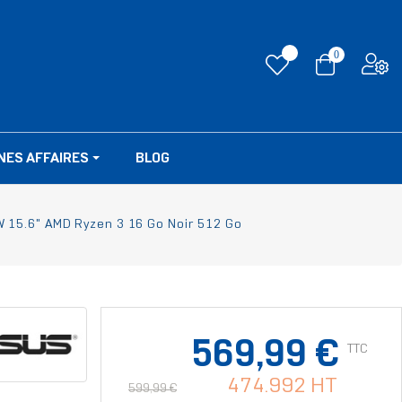
0
NES AFFAIRES
BLOG
15.6" AMD Ryzen 3 16 Go Noir 512 Go
569,99 €
TTC
474.992 HT
599,99 €