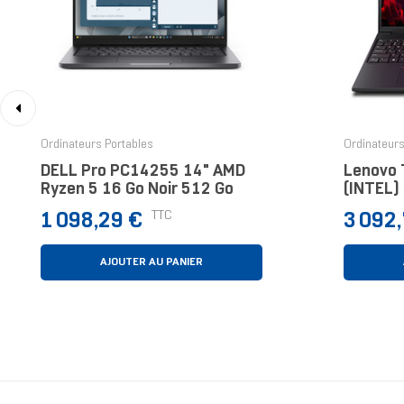
‹
Ordinateurs Portables
Ordinateurs
DELL Pro PC14255 14" AMD
Lenovo 
Ryzen 5 16 Go Noir 512 Go
(INTEL) 
32 Go No
Prix
Prix
TTC
1 098,29 €
3 092
AJOUTER AU PANIER