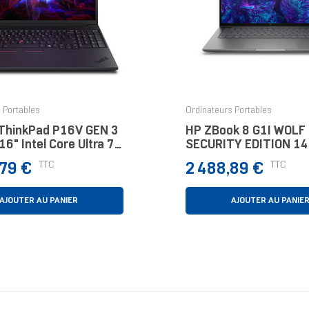
 Portables
Ordinateurs Portables
ThinkPad P16V GEN 3
HP ZBook 8 G1I WOLF
16" Intel Core Ultra 7
SECURITY EDITION 14"
ir 1 To
Core Ultra 7 16 Go Ar
Prix
TTC
TTC
,79 €
2 488,89 €
AJOUTER AU PANIER
AJOUTER AU PANIE