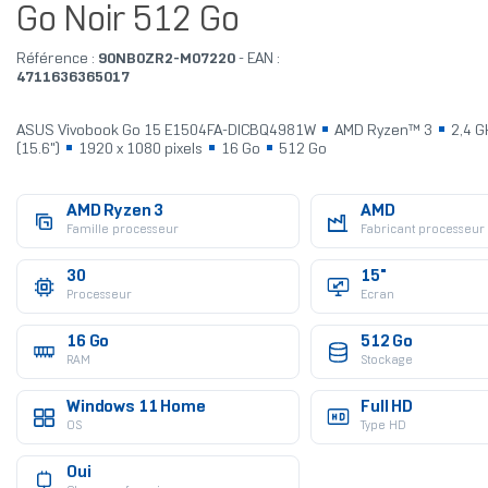
Go Noir 512 Go
Référence :
90NB0ZR2-M07220
- EAN :
4711636365017
ASUS Vivobook Go 15 E1504FA-DICBQ4981W
AMD Ryzen™ 3
2,4 
(15.6")
1920 x 1080 pixels
16 Go
512 Go
AMD Ryzen 3
AMD
Famille processeur
Fabricant processeur
30
15"
Processeur
Ecran
16 Go
512 Go
RAM
Stockage
Windows 11 Home
Full HD
OS
Type HD
Oui