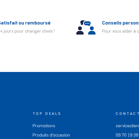
Satisfait ou remboursé
Conseils person
4 jours pour changer d'avis !
Pour vous aider à c
TOP DEALS
CONTAC
Promotions
serviceclien
Produits d'occasion
09 70 19 38