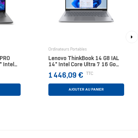
›
Ordinateurs Portables
 PRO
Lenovo ThinkBook 14 G8 IAL
 Intel
14" Intel Core Ultra 7 16 Go
gent 1 To
Gris 512 Go
Prix
TTC
1 446,09 €
R
AJOUTER AU PANIER