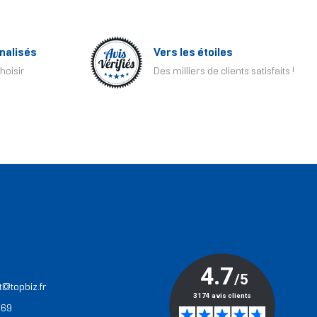
nalisés
Vers les étoiles
hoisir
Des milliers de clients satisfaits !
T
t@topbiz.fr
 69