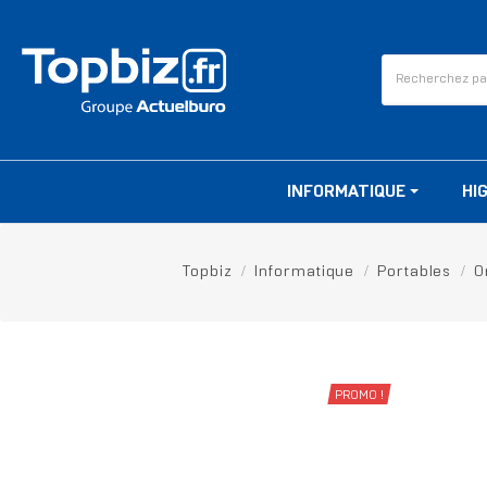
INFORMATIQUE
HI
Topbiz
Informatique
Portables
O
PROMO !
-30,00 €