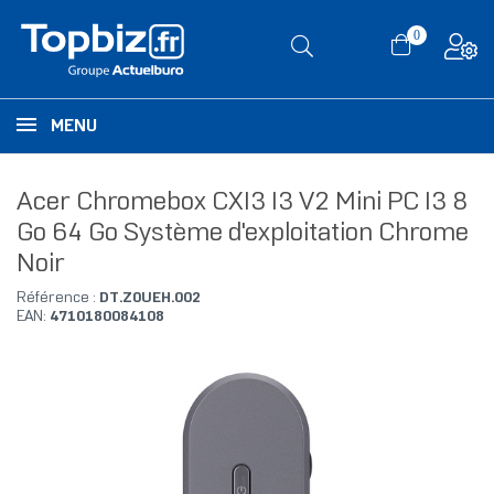
0
MENU
Acer Chromebox CXI3 I3 V2 Mini PC I3 8
Go 64 Go Système d'exploitation Chrome
Noir
Référence :
DT.Z0UEH.002
EAN:
4710180084108
RUPTURE DE STOCK