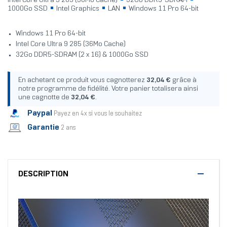
Intel Core Ultra 9 285 (36Mo Cache)
32Go DDR5-SDRAM
1000Go SSD
Intel Graphics
LAN
Windows 11 Pro 64-bit
Windows 11 Pro 64-bit
Intel Core Ultra 9 285 (36Mo Cache)
32Go DDR5-SDRAM (2 x 16) & 1000Go SSD
En achetant ce produit vous cagnotterez
32,04 €
grâce à
notre programme de fidélité. Votre panier totalisera ainsi
une cagnotte de
32,04 €
.
Paypal
Payez en 4x si vous le souhaitez
Garantie
2 ans
DESCRIPTION