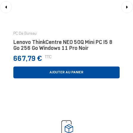
‹
›
PC De Bureau
Lenovo ThinkCentre NEO 50Q Mini PC I5 8
Go 256 Go Windows 11 Pro Noir
Prix
TTC
667,79 €
AJOUTER AU PANIER