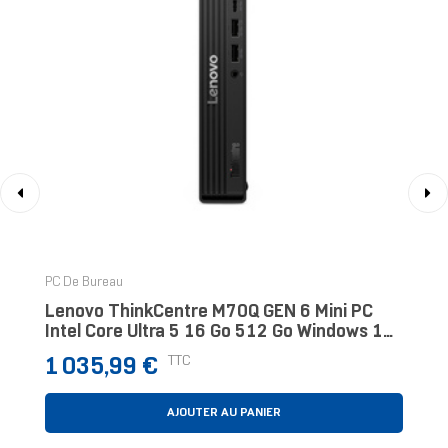
‹
›
PC De Bureau
Lenovo ThinkCentre M70Q GEN 6 Mini PC
Intel Core Ultra 5 16 Go 512 Go Windows 11
Pro Noir
Prix
TTC
1 035,99 €
AJOUTER AU PANIER