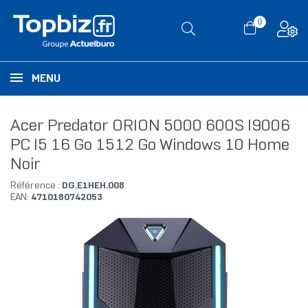
0
MENU
Acer Predator ORION 5000 600S I9006
PC I5 16 Go 1512 Go Windows 10 Home
Noir
Référence :
DG.E1HEH.008
EAN:
4710180742053
RUPTURE DE STOCK