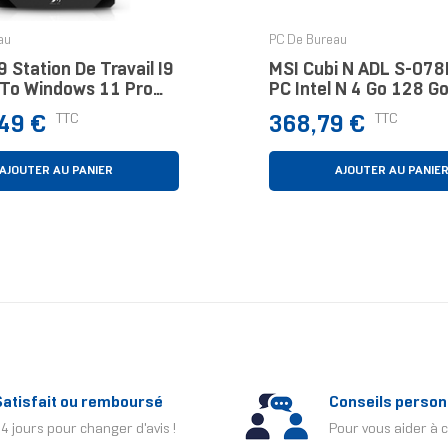
au
PC De Bureau
 Station De Travail I9
MSI Cubi N ADL S-078
 To Windows 11 Pro
PC Intel N 4 Go 128 G
Windows 11 Pro Noir
Prix
TTC
TTC
,49 €
368,79 €
AJOUTER AU PANIER
AJOUTER AU PANIE
Satisfait ou remboursé
Conseils person
4 jours pour changer d'avis !
Pour vous aider à c