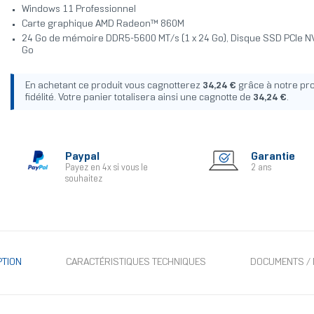
Windows 11 Professionnel
Carte graphique AMD Radeon™ 860M
24 Go de mémoire DDR5-5600 MT/s (1 x 24 Go), Disque SSD PCIe 
Go
En achetant ce produit vous cagnotterez
34,24 €
grâce à notre p
fidélité. Votre panier totalisera ainsi une cagnotte de
34,24 €
.
Paypal
Garantie
Payez en 4x si vous le
2 ans
souhaitez
PTION
CARACTÉRISTIQUES TECHNIQUES
DOCUMENTS / 