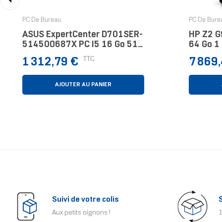
‹
PC De Bureau
PC De Bure
ASUS ExpertCenter D701SER-
HP Z2 G9
514500687X PC I5 16 Go 512
64 Go 1
Go Windows 11 Pro Noir
Noir
Prix
Prix
TTC
1 312,79 €
7 869
AJOUTER AU PANIER
Suivi de votre colis
Aux petits oignons !
1