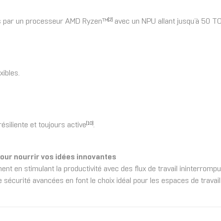
ies par un processeur AMD Ryzen™
avec un NPU allant jusqu’à 50 T
[2]
xibles.
siliente et toujours active
.
[10]
pour nourrir vos idées innovantes
nt en stimulant la productivité avec des flux de travail ininterromp
 sécurité avancées en font le choix idéal pour les espaces de trava