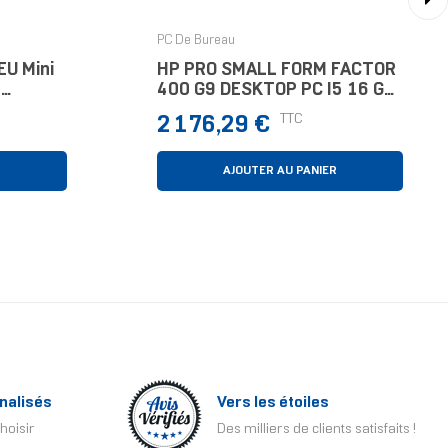
›
PC De Bureau
EU Mini
HP PRO SMALL FORM FACTOR
o
400 G9 DESKTOP PC I5 16 Go
256 Go Windows 11 Pro
Prix
TTC
2 176,29 €
R
AJOUTER AU PANIER
nalisés
Vers les étoiles
hoisir
Des milliers de clients satisfaits !