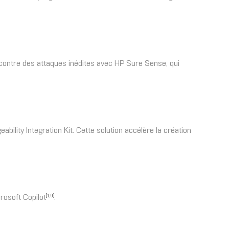
r contre des attaques inédites avec HP Sure Sense, qui
ility Integration Kit. Cette solution accélère la création
rosoft Copilot
.
[1,9]