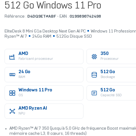
512 Go Windows 11 Pro
Référence :
D4DQ9ET#ABF
- EAN :
0199896742498
EliteDesk 8 Mini G1a Desktop Next Gen AI PC
Windows 11 Profession
Ryzen™ AI 7
24Go RAM
512Go Disque SSD
AMD
350
Fabricant processeur
Processeur
24 Go
512 Go
RAM
Stockage
Windows 11 Pro
512 Go
OS
Capacité SSD
AMD Ryzen AI
NPU
AMD Ryzen™ AI 7 350 (jusqu’à 5,0 GHz de fréquence Boost maximal
mémoire cache L3, 8 cœurs, 16 threads)