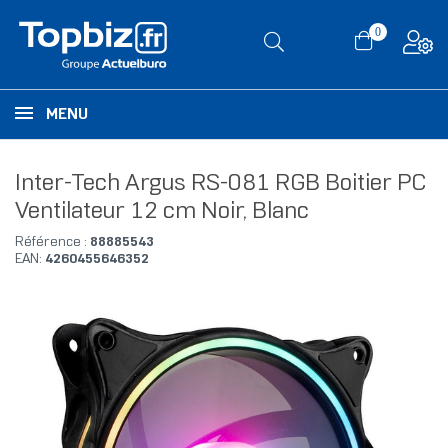
0
MENU
Inter-Tech Argus RS-081 RGB Boitier PC
Ventilateur 12 cm Noir, Blanc
Référence :
88885543
EAN:
4260455646352
RUPTURE DE STOCK