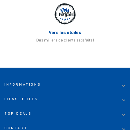
Vers les étoiles
Des milliers de clients satisfaits !

INFORMATIONS

LIENS UTILES

TOP DEALS

CONTACT