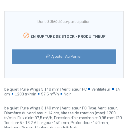
Dont 0.05€ d'éco-participation

EN RUPTURE DE STOCK -
PRODUITNEUF
Ajouter Au Panier
be quiet! Pure Wings 3 140 mm | Ventilateur PC
Ventilateur
14
cm
1200 tr/min
97,5 m³/h
Noir
be quiet! Pure Wings 3 140 mm | Ventilateur PC. Type: Ventilateur,
Diamètre du ventilateur: 14 cm, Vitesse de rotation (max): 1200
tr/min, Flux d'air: 97,5 m³/h, Pression d'air maximale: 0,96 mmH2O.
Tension: 5 - 13.2 V. Largeur: 140 mm, Profondeur: 140 mm,
Hauteur: 25 mm. Couleur du produit: Noir