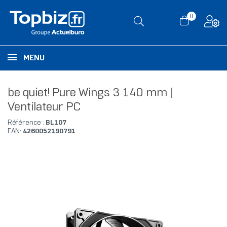
0
MENU
be quiet! Pure Wings 3 140 mm |
Ventilateur PC
Référence :
BL107
EAN:
4260052190791
RUPTURE DE STOCK