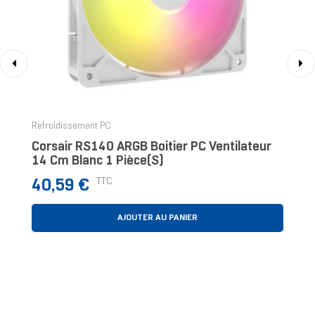
‹
›
Refroidissement PC
Corsair RS140 ARGB Boitier PC Ventilateur
14 Cm Blanc 1 Pièce(s)
Prix
TTC
40,59 €
AJOUTER AU PANIER