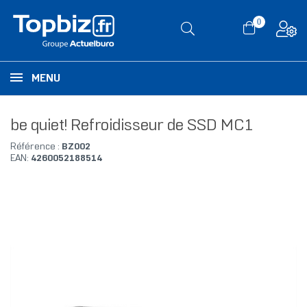
0
MENU
be quiet! Refroidisseur de SSD MC1
Référence :
BZ002
EAN:
4260052188514