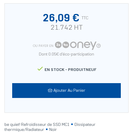
26,09 €
TTC
21.742 HT
OU PAYER EN
Dont 0.05€ d'éco-participation

EN STOCK -
PRODUITNEUF
Ajouter Au Panier
be quiet! Refroidisseur de SSD MC1
Dissipateur
thermique/Radiateur
Noir