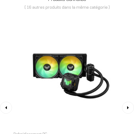
( 16 autres produits dans la même catégorie )
‹
›