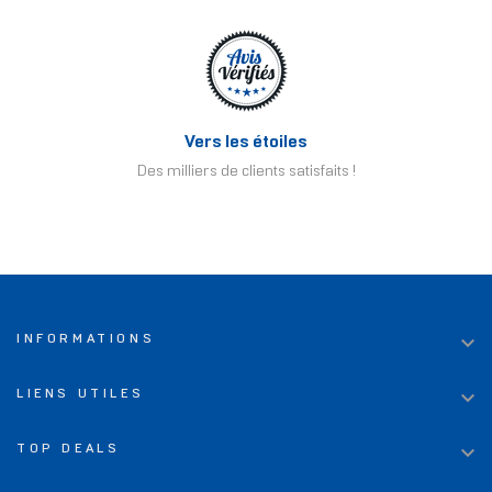
Vers les étoiles
Des milliers de clients satisfaits !

INFORMATIONS

LIENS UTILES

TOP DEALS