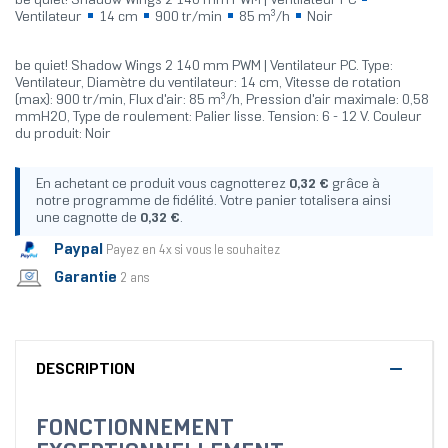
be quiet! Shadow Wings 2 140 mm PWM | Ventilateur PC
Ventilateur
14 cm
900 tr/min
85 m³/h
Noir
be quiet! Shadow Wings 2 140 mm PWM | Ventilateur PC. Type:
Ventilateur, Diamètre du ventilateur: 14 cm, Vitesse de rotation
(max): 900 tr/min, Flux d'air: 85 m³/h, Pression d'air maximale: 0,58
mmH2O, Type de roulement: Palier lisse. Tension: 6 - 12 V. Couleur
du produit: Noir
En achetant ce produit vous cagnotterez
0,32 €
grâce à
notre programme de fidélité. Votre panier totalisera ainsi
une cagnotte de
0,32 €
.
Paypal
Payez en 4x si vous le souhaitez
Garantie
2 ans
DESCRIPTION
FONCTIONNEMENT