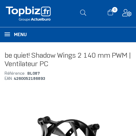
0
MENU
be quiet! Shadow Wings 2 140 mm PWM |
Ventilateur PC
Référence :
BL087
EAN:
4260052186893