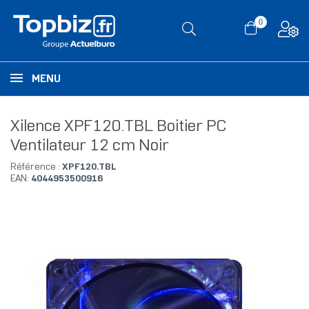
0
MENU
Xilence XPF120.TBL Boitier PC
Ventilateur 12 cm Noir
Référence :
XPF120.TBL
EAN:
4044953500916
RUPTURE DE STOCK