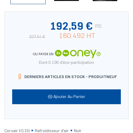
192,59 €
TTC
160.492 HT
207,54 €
OU PAYER EN
Dont 0.13€ d'éco-participation
DERNIERS ARTICLES EN STOCK -
PRODUITNEUF
Ajouter Au Panier
Corsair H115I
Refroidisseur d'air
Noir