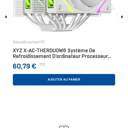
‹
›
Refroidissement PC
XYZ X-AC-THERDUOW6 Système De
Refroidissement D’ordinateur Processeur
Refroidisseur D'air 12 Cm Blanc 1 Pièce(s)
Prix
TTC
60,79 €
AJOUTER AU PANIER