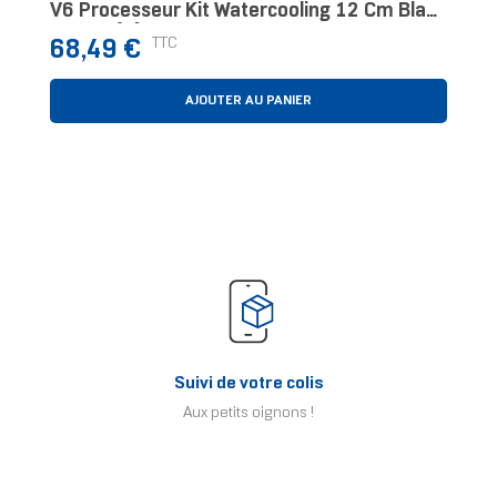
V6 Processeur Kit Watercooling 12 Cm Blanc
1 Pièce(s)
Prix
TTC
68,49 €
AJOUTER AU PANIER
Suivi de votre colis
Aux petits oignons !