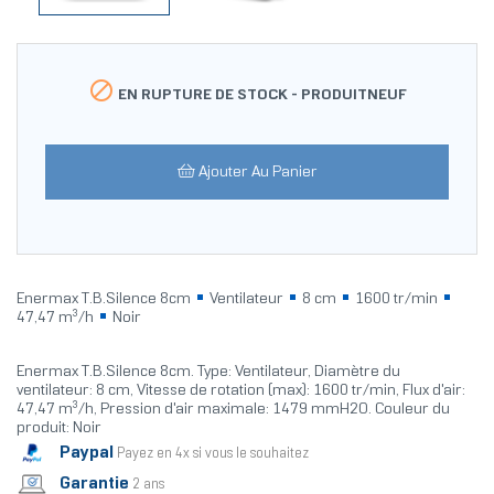

EN RUPTURE DE STOCK -
PRODUITNEUF
Ajouter Au Panier
Enermax T.B.Silence 8cm
Ventilateur
8 cm
1600 tr/min
47,47 m³/h
Noir
Enermax T.B.Silence 8cm. Type: Ventilateur, Diamètre du
ventilateur: 8 cm, Vitesse de rotation (max): 1600 tr/min, Flux d'air:
47,47 m³/h, Pression d'air maximale: 1479 mmH2O. Couleur du
produit: Noir
Paypal
Payez en 4x si vous le souhaitez
Garantie
2 ans