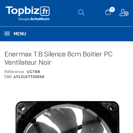
0
MENU
Enermax T.B.Silence 8cm Boitier PC
Ventilateur Noir
Référence :
UCTB8
EAN:
4713157730558
RUPTURE DE STOCK