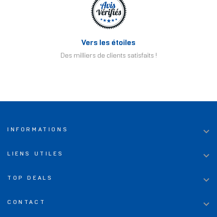
Vers les étoiles
Des milliers de clients satisfaits !

INFORMATIONS

LIENS UTILES

TOP DEALS

CONTACT