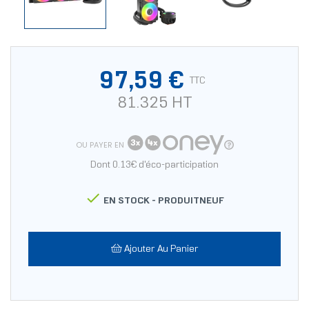
97,59 €
TTC
81.325 HT
OU PAYER EN
Dont 0.13€ d'éco-participation

EN STOCK -
PRODUITNEUF
Ajouter Au Panier