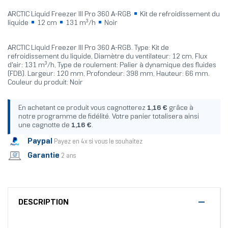
ARCTIC Liquid Freezer III Pro 360 A-RGB
Kit de refroidissement du
liquide
12 cm
131 m³/h
Noir
ARCTIC Liquid Freezer III Pro 360 A-RGB. Type: Kit de
refroidissement du liquide, Diamètre du ventilateur: 12 cm, Flux
d'air: 131 m³/h, Type de roulement: Palier à dynamique des fluides
(FDB). Largeur: 120 mm, Profondeur: 398 mm, Hauteur: 66 mm.
Couleur du produit: Noir
En achetant ce produit vous cagnotterez
1,16 €
grâce à
notre programme de fidélité. Votre panier totalisera ainsi
une cagnotte de
1,16 €
.
Paypal
Payez en 4x si vous le souhaitez
Garantie
2 ans
DESCRIPTION