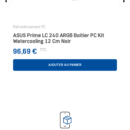
‹
›
Refroidissement PC
ASUS Prime LC 240 ARGB Boitier PC Kit
Watercooling 12 Cm Noir
Prix
TTC
96,69 €
AJOUTER AU PANIER