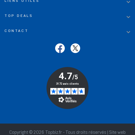

LIENS UTILES

TOP DEALS

CONTACT
Copyright © 2026 Topbiz.fr - Tous droits réservés | Site web