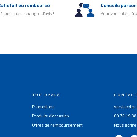
Satisfait ou remboursé
Conseils person
4 jours pour changer d'avis !
Pour vous aider à c
TOP DEALS
CONTAC
Promotions
serviceclien
Produits d'occasion
09 70 19 38
Offres de remboursement
Nous écrire