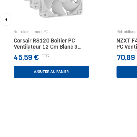
‹
Refroidissement PC
Refroidiss
Corsair RS120 Boitier PC
NZXT F4
Ventilateur 12 Cm Blanc 3
PC Venti
Pièce(s)
Pièce(s)
Prix
Prix
TTC
45,59 €
70,89
AJOUTER AU PANIER