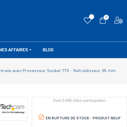
0
NES AFFAIRES
BLOG
entrale avec Processeur Socket 775 - Refroidisseur 95 mm
Dont 0.06€ d'éco-participation

EN RUPTURE DE STOCK -
PRODUIT NEUF