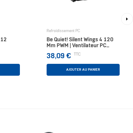
›
Refroidissement PC
612
Be Quiet! Silent Wings 4 120
Mm PWM | Ventilateur PC
 Cm Noir
High-Speed
Prix
TTC
38,09 €
R
AJOUTER AU PANIER