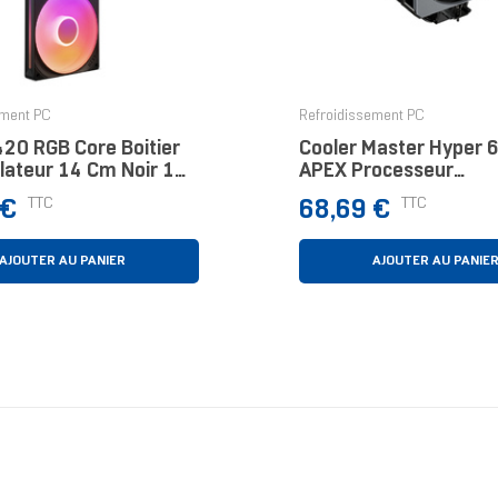
ement PC
Refroidissement PC
20 RGB Core Boitier
Cooler Master Hyper 
lateur 14 Cm Noir 1
APEX Processeur
Refroidisseur D'air 12
Prix
TTC
TTC
 €
68,69 €
1 Pièce(s)
AJOUTER AU PANIER
AJOUTER AU PANIE