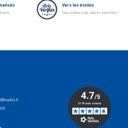
nalisés
Vers les étoiles
hoisir
Des milliers de clients satisfaits !
T
t@topbiz.fr
 69