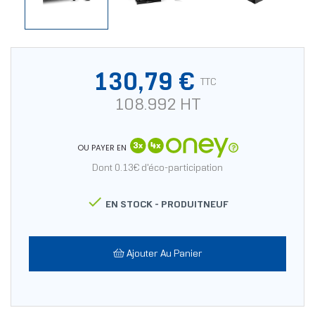
130,79 €
TTC
108.992 HT
OU PAYER EN
Dont 0.13€ d'éco-participation

EN STOCK -
PRODUITNEUF
Ajouter Au Panier