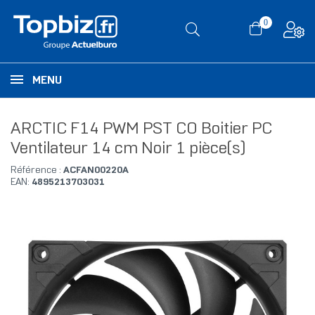
0
MENU
ARCTIC F14 PWM PST CO Boitier PC
Ventilateur 14 cm Noir 1 pièce(s)
Référence :
ACFAN00220A
EAN:
4895213703031
RUPTURE DE STOCK