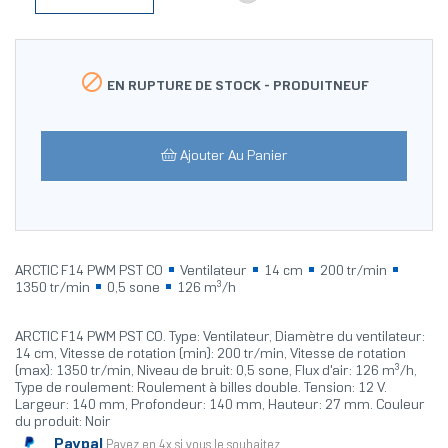

EN RUPTURE DE STOCK -
PRODUITNEUF
Ajouter Au Panier
ARCTIC F14 PWM PST CO
Ventilateur
14 cm
200 tr/min
1350 tr/min
0,5 sone
126 m³/h
ARCTIC F14 PWM PST CO. Type: Ventilateur, Diamètre du ventilateur:
14 cm, Vitesse de rotation (min): 200 tr/min, Vitesse de rotation
(max): 1350 tr/min, Niveau de bruit: 0,5 sone, Flux d'air: 126 m³/h,
Type de roulement: Roulement à billes double. Tension: 12 V.
Largeur: 140 mm, Profondeur: 140 mm, Hauteur: 27 mm. Couleur
du produit: Noir
Paypal
Payez en 4x si vous le souhaitez