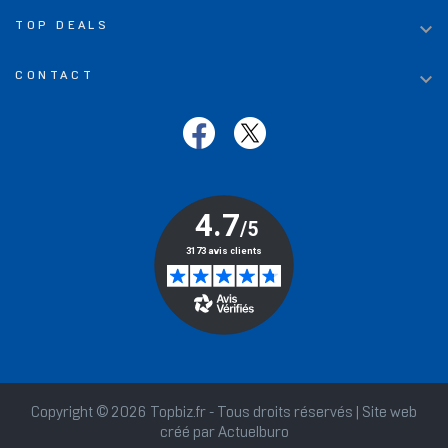

TOP DEALS

CONTACT
Copyright © 2026 Topbiz.fr - Tous droits réservés | Site web
créé par
Actuelburo