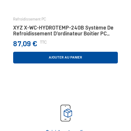
‹
›
Refroidissement PC
XYZ X-WC-HYDROTEMP-240B Système De
Refroidissement D’ordinateur Boitier PC
Refroidisseur De Liquide Tout-En-Un
Prix
TTC
87,09 €
AJOUTER AU PANIER