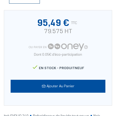
95,49 €
TTC
79.575 HT
OU PAYER EN
Dont 0.05€ d'éco-participation

EN STOCK -
PRODUITNEUF
Ajouter Au Panier