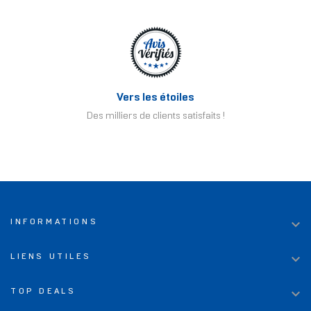
Vers les étoiles
Des milliers de clients satisfaits !

INFORMATIONS

LIENS UTILES

TOP DEALS