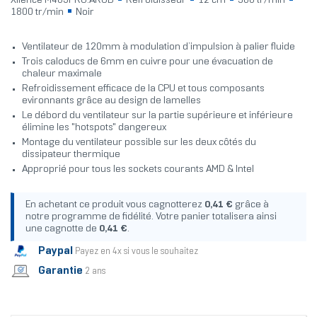
Xilence M403PRO.ARGB
Refroidisseur
12 cm
500 tr/min
1800 tr/min
Noir
Ventilateur de 120mm à modulation d’impulsion à palier fluide
Trois caloducs de 6mm en cuivre pour une évacuation de
chaleur maximale
Refroidissement efficace de la CPU et tous composants
evironnants grâce au design de lamelles
Le débord du ventilateur sur la partie supérieure et inférieure
élimine les "hotspots" dangereux
Montage du ventilateur possible sur les deux côtés du
dissipateur thermique
Approprié pour tous les sockets courants AMD & Intel
En achetant ce produit vous cagnotterez
0,41 €
grâce à
notre programme de fidélité. Votre panier totalisera ainsi
une cagnotte de
0,41 €
.
Paypal
Payez en 4x si vous le souhaitez
Garantie
2 ans