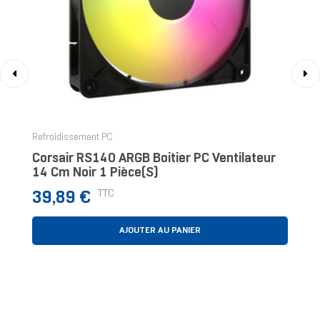
‹
›
Refroidissement PC
Corsair RS140 ARGB Boitier PC Ventilateur
14 Cm Noir 1 Pièce(s)
Prix
TTC
39,89 €
AJOUTER AU PANIER