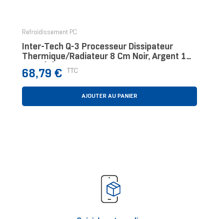
‹
›
Refroidissement PC
Inter-Tech Q-3 Processeur Dissipateur
Thermique/Radiateur 8 Cm Noir, Argent 1
Pièce(s)
Prix
TTC
68,79 €
AJOUTER AU PANIER