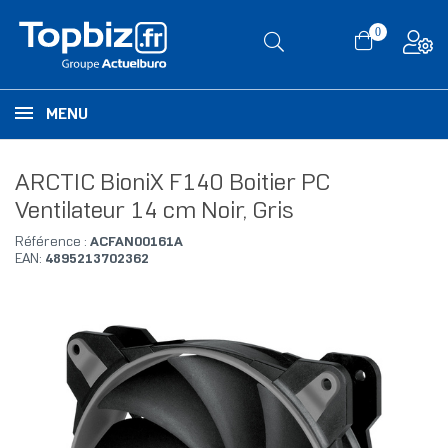
0
MENU
ARCTIC BioniX F140 Boitier PC
Ventilateur 14 cm Noir, Gris
Référence :
ACFAN00161A
EAN:
4895213702362
RUPTURE DE STOCK