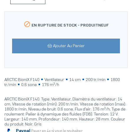

EN RUPTURE DE STOCK -
PRODUITNEUF
Ajouter Au Panier
ARCTIC BioniX F140
Ventilateur
14 cm
200 tr/min
1800
tr/min
0,6 sone
176 m³/h
ARCTIC BioniX F140. Type: Ventilateur, Diamètre du ventilateur: 14
cm, Vitesse de rotation (min): 200 tr/min, Vitesse de rotation (max):
1800 tr/min, Niveau de bruit: 0,6 sone, Flux d'air: 176 m³/h, Type de
roulement: Palier à dynamique des fluides (FDB). Tension: 12 V.
Largeur: 140 mm, Profondeur: 140 mm, Hauteur: 28 mm. Couleur
du produit: Noir, Gris
Paypal
Payez en 4x si vous le souhaitez