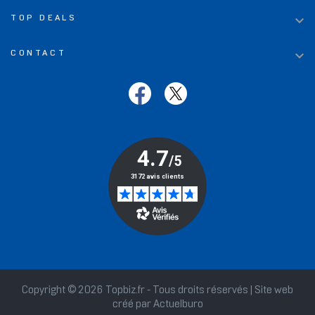

TOP DEALS

CONTACT
Copyright © 2026 Topbiz.fr - Tous droits réservés | Site web
créé par
Actuelburo