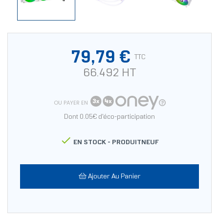
79,79 €
TTC
66.492 HT
OU PAYER EN
Dont 0.05€ d'éco-participation

EN STOCK -
PRODUITNEUF
Ajouter Au Panier