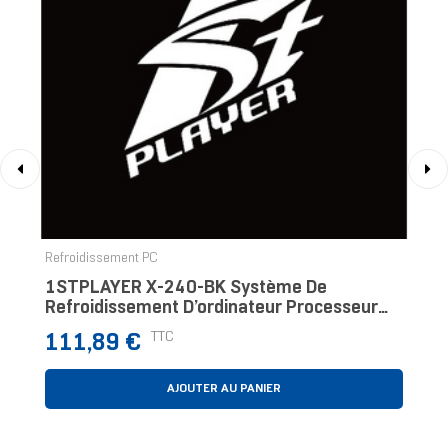
‹
›
Refroidissement PC
1STPLAYER X-240-BK Système De
Refroidissement D’ordinateur Processeur
Kit Watercooling 12 Cm Noir
Prix
TTC
111,89 €
AJOUTER AU PANIER