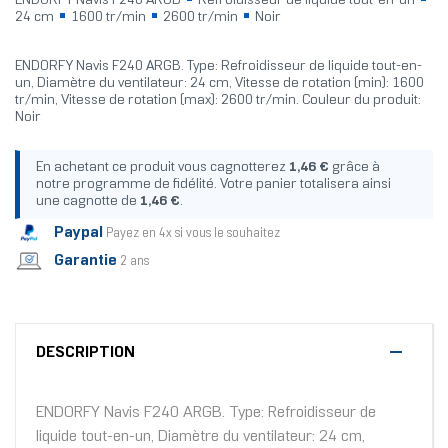
ENDORFY Navis F240 ARGB
Refroidisseur de liquide tout-en-un
24 cm
1600 tr/min
2600 tr/min
Noir
ENDORFY Navis F240 ARGB. Type: Refroidisseur de liquide tout-en-
un, Diamètre du ventilateur: 24 cm, Vitesse de rotation (min): 1600
tr/min, Vitesse de rotation (max): 2600 tr/min. Couleur du produit:
Noir
En achetant ce produit vous cagnotterez
1,46 €
grâce à
notre programme de fidélité. Votre panier totalisera ainsi
une cagnotte de
1,46 €
.
Paypal
Payez en 4x si vous le souhaitez
Garantie
2 ans
DESCRIPTION
ENDORFY Navis F240 ARGB. Type: Refroidisseur de
liquide tout-en-un, Diamètre du ventilateur: 24 cm,