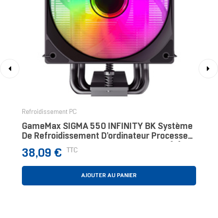
‹
›
Refroidissement PC
GameMax SIGMA 550 INFINITY BK Système
De Refroidissement D’ordinateur Processeur
Refroidisseur D'air 12 Cm Noir 1 Pièce(s)
Prix
TTC
38,09 €
AJOUTER AU PANIER