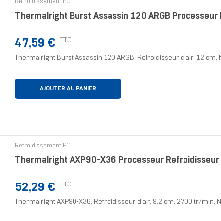
Refroidissement PC
Thermalright Burst Assassin 120 ARGB Processeur Re
Prix
TTC
47,59 €
Thermalright Burst Assassin 120 ARGB, Refroidisseur d'air, 12 cm, 
AJOUTER AU PANIER
Refroidissement PC
Thermalright AXP90-X36 Processeur Refroidisseur D
Prix
TTC
52,29 €
Thermalright AXP90-X36, Refroidisseur d'air, 9,2 cm, 2700 tr/min, N