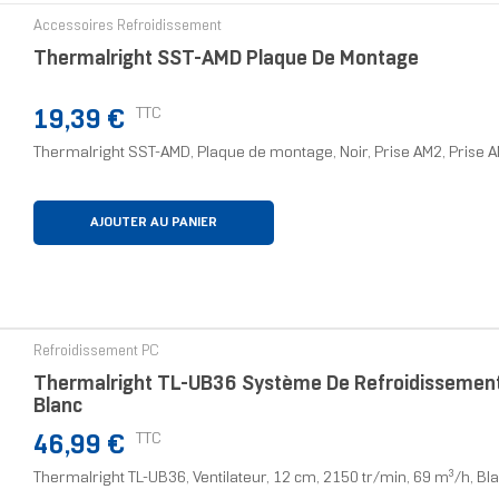
Accessoires Refroidissement
Thermalright SST-AMD Plaque De Montage
Prix
TTC
19,39 €
Thermalright SST-AMD, Plaque de montage, Noir, Prise AM2, Prise
AJOUTER AU PANIER
Refroidissement PC
Thermalright TL-UB36 Système De Refroidissement D
Blanc
Prix
TTC
46,99 €
Thermalright TL-UB36, Ventilateur, 12 cm, 2150 tr/min, 69 m³/h, Bl