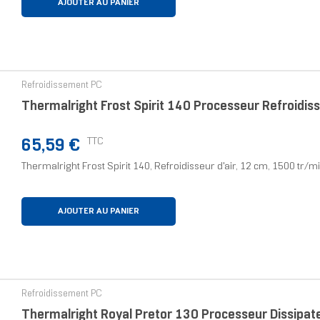
AJOUTER AU PANIER
Refroidissement PC
Thermalright Frost Spirit 140 Processeur Refroidiss
Prix
TTC
65,59 €
Thermalright Frost Spirit 140, Refroidisseur d'air, 12 cm, 1500 tr/mi
AJOUTER AU PANIER
Refroidissement PC
Thermalright Royal Pretor 130 Processeur Dissipa