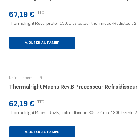
Prix
TTC
67,19 €
Thermalright Royal pretor 130, Dissipateur thermique/Radiateur, 2
AJOUTER AU PANIER
Refroidissement PC
Thermalright Macho Rev.B Processeur Refroidisseu
Prix
TTC
62,19 €
Thermalright Macho Rev.B, Refroidisseur, 300 tr/min, 1300 tr/min, 
AJOUTER AU PANIER