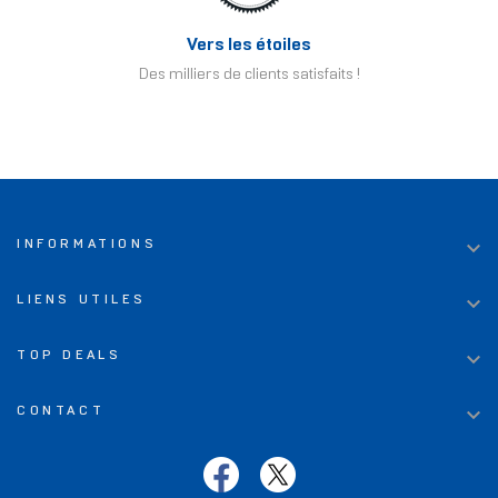
Vers les étoiles
Des milliers de clients satisfaits !

INFORMATIONS

LIENS UTILES

TOP DEALS

CONTACT