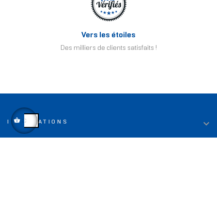
Vers les étoiles
Des milliers de clients satisfaits !

INFORMATIONS

LIENS UTILES

TOP DEALS

CONTACT