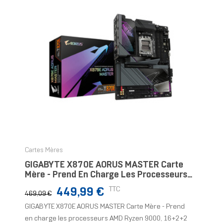
Cartes Mères
GIGABYTE X870E AORUS MASTER Carte
Mère - Prend En Charge Les Processeurs
AMD Ryzen 9000, 16+2+2 Phases VRM
Prix
Prix
TTC
449,99 €
Numérique, Jusqu'à 86
469,09 €
normal
GIGABYTE X870E AORUS MASTER Carte Mère - Prend
en charge les processeurs AMD Ryzen 9000, 16+2+2