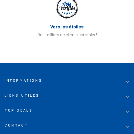
Vers les étoiles
Des milliers de clients satisfaits !

INFORMATIONS

LIENS UTILES

TOP DEALS

CONTACT