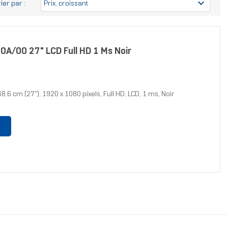
expand_more
rier par :
Prix, croissant
0A/00 27" LCD Full HD 1 Ms Noir
,6 cm (27"), 1920 x 1080 pixels, Full HD, LCD, 1 ms, Noir