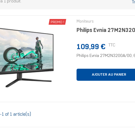
y a 1 produit.
T
Moniteurs
PROMO !
Philips Evnia 27M2N320
Prix
TTC
109,99 €
Philips Evnia 27M2N3200A/00, 68
AJOUTER AU PANIER
-1 of 1 article(s)