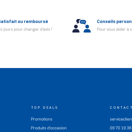
Satisfait ou remboursé
Conseils person
4 jours pour changer d'avis !
Pour vous aider à c
TOP DEALS
CONTAC
Promotions
serviceclien
Produits d'occasion
09 70 19 38