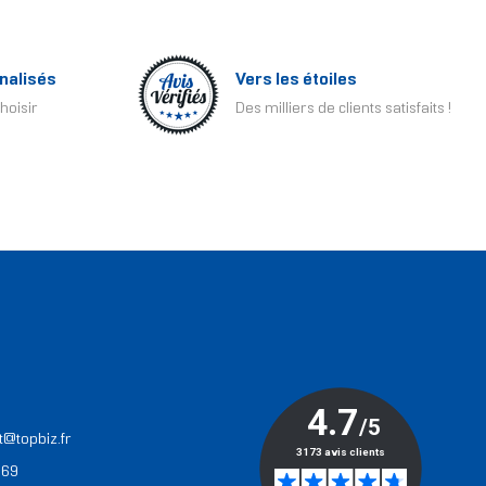
nalisés
Vers les étoiles
hoisir
Des milliers de clients satisfaits !
T
t@topbiz.fr
 69