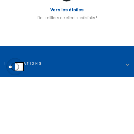
Vers les étoiles
Des milliers de clients satisfaits !

INFORMATIONS

LIENS UTILES

TOP DEALS

CONTACT