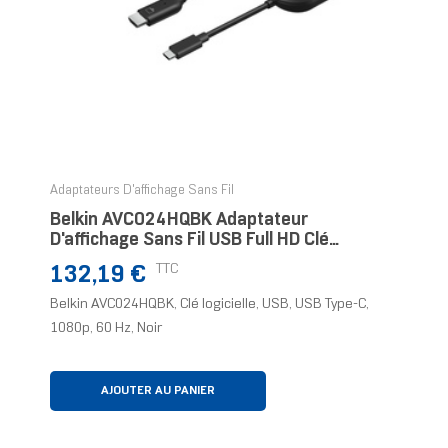
Adaptateurs D'affichage Sans Fil
Belkin AVC024HQBK Adaptateur
D'affichage Sans Fil USB Full HD Clé
Logicielle
Prix
TTC
132,19 €
Belkin AVC024HQBK, Clé logicielle, USB, USB Type-C,
1080p, 60 Hz, Noir
AJOUTER AU PANIER