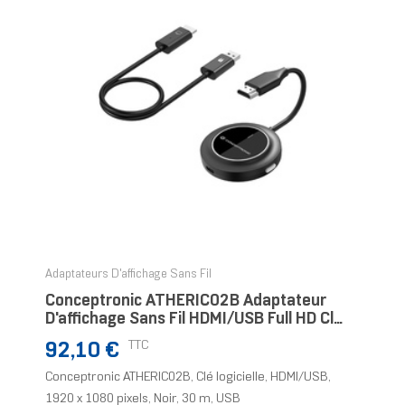
Adaptateurs D'affichage Sans Fil
Conceptronic ATHERIC02B Adaptateur
D'affichage Sans Fil HDMI/USB Full HD Clé
Logicielle
Prix
TTC
92,10 €
Conceptronic ATHERIC02B, Clé logicielle, HDMI/USB,
1920 x 1080 pixels, Noir, 30 m, USB