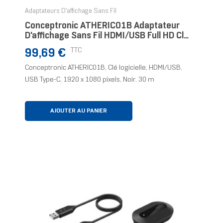
Adaptateurs D'affichage Sans Fil
Conceptronic ATHERIC01B Adaptateur
D'affichage Sans Fil HDMI/USB Full HD Clé
Logicielle
Prix
TTC
99,69 €
Conceptronic ATHERIC01B, Clé logicielle, HDMI/USB,
USB Type-C, 1920 x 1080 pixels, Noir, 30 m
AJOUTER AU PANIER