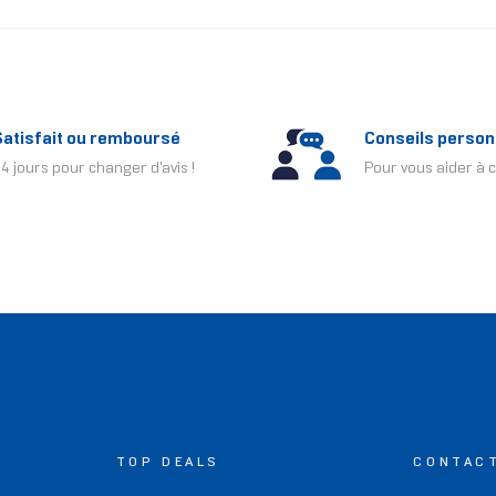
Satisfait ou remboursé
Conseils person
4 jours pour changer d'avis !
Pour vous aider à c
TOP DEALS
CONTAC