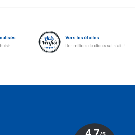
nalisés
Vers les étoiles
hoisir
Des milliers de clients satisfaits !
T