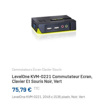
Commutateurs Écran-Clavier-Souris
LevelOne KVM-0221 Commutateur Écran,
Clavier Et Souris Noir, Vert
Prix
TTC
75,79 €
LevelOne KVM-0221, 2048 x 1536 pixels, Noir, Vert