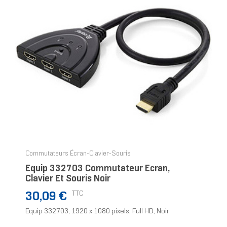
Commutateurs Écran-Clavier-Souris
Equip 332703 Commutateur Écran,
Clavier Et Souris Noir
Prix
TTC
30,09 €
Equip 332703, 1920 x 1080 pixels, Full HD, Noir