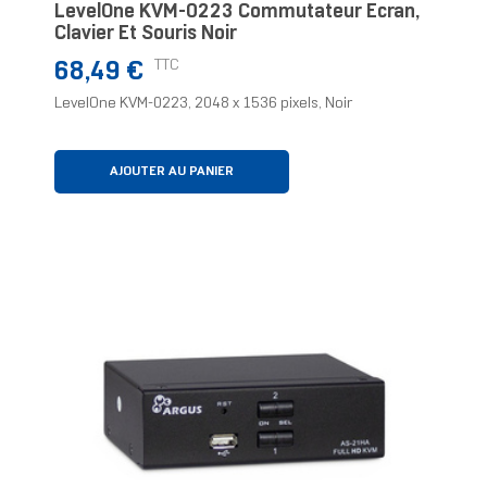
LevelOne KVM-0223 Commutateur Écran,
Clavier Et Souris Noir
Prix
TTC
68,49 €
LevelOne KVM-0223, 2048 x 1536 pixels, Noir
AJOUTER AU PANIER