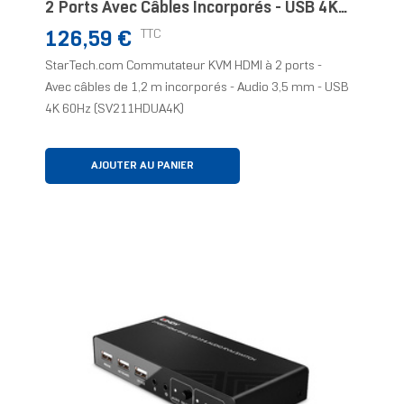
2 Ports Avec Câbles Incorporés - USB 4K
60Hz
Prix
TTC
126,59 €
StarTech.com Commutateur KVM HDMI à 2 ports -
Avec câbles de 1,2 m incorporés - Audio 3,5 mm - USB
4K 60Hz (SV211HDUA4K)
AJOUTER AU PANIER