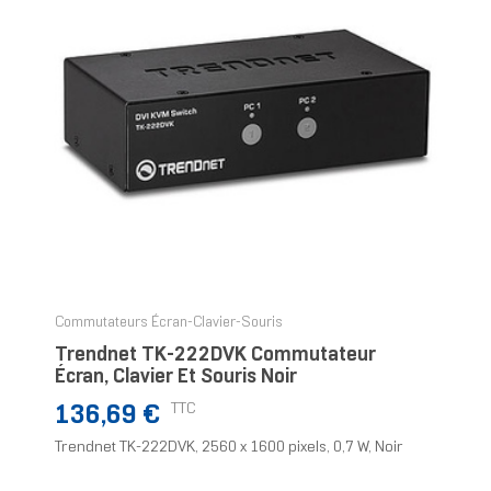
Commutateurs Écran-Clavier-Souris
Trendnet TK-222DVK Commutateur
Écran, Clavier Et Souris Noir
Prix
TTC
136,69 €
Trendnet TK-222DVK, 2560 x 1600 pixels, 0,7 W, Noir