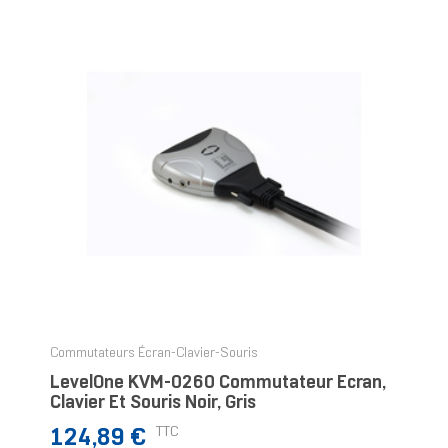
Commutateurs Écran-Clavier-Souris
LevelOne KVM-0260 Commutateur Écran,
Clavier Et Souris Noir, Gris
Prix
TTC
124,89 €