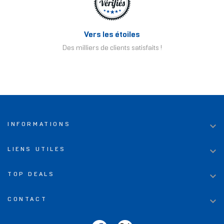
Vers les étoiles
Des milliers de clients satisfaits !

INFORMATIONS

LIENS UTILES

TOP DEALS

CONTACT