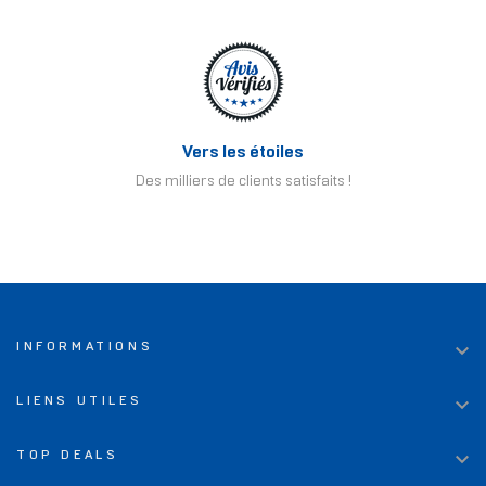
Vers les étoiles
Des milliers de clients satisfaits !

INFORMATIONS

LIENS UTILES

TOP DEALS