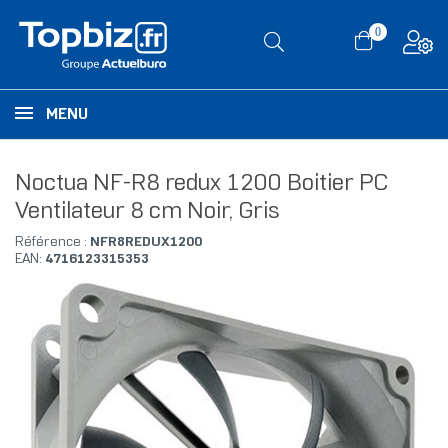
0
MENU
Noctua NF-R8 redux 1200 Boitier PC
Ventilateur 8 cm Noir, Gris
Référence :
NFR8REDUX1200
EAN:
4716123315353
RUPTURE DE STOCK