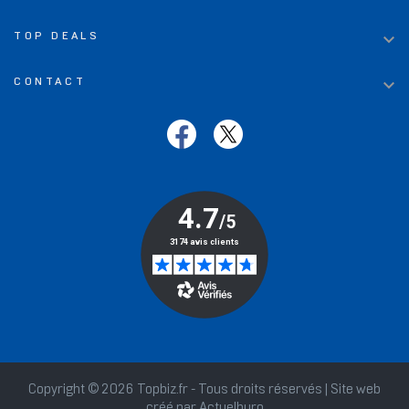

TOP DEALS

CONTACT
Copyright © 2026 Topbiz.fr - Tous droits réservés | Site web
créé par
Actuelburo