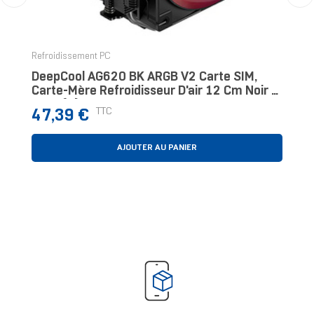
‹
›
Refroidissement PC
DeepCool AG620 BK ARGB V2 Carte SIM,
Carte-Mère Refroidisseur D'air 12 Cm Noir 1
Pièce(s)
Prix
TTC
47,39 €
AJOUTER AU PANIER